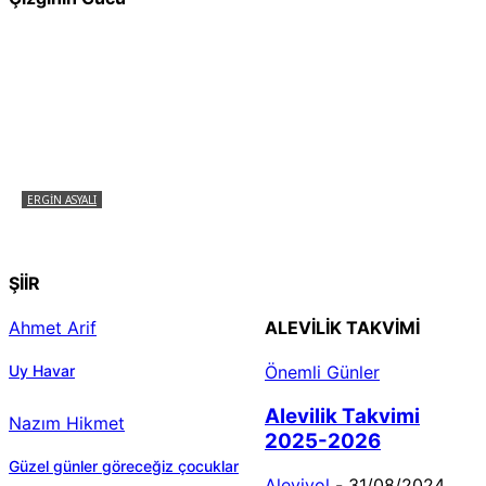
ERGIN ASYALI
Çizginin Gücü
ŞİİR
Ahmet Arif
ALEVILIK TAKVIMI
Uy Havar
Önemli Günler
Alevilik Takvimi
Nazım Hikmet
2025-2026
Güzel günler göreceğiz çocuklar
Aleviyol
-
31/08/2024