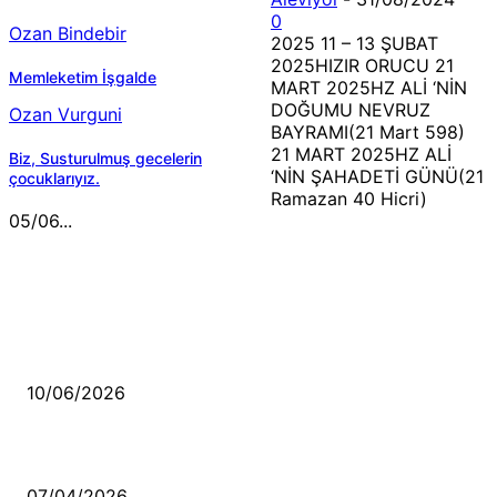
0
Ozan Bindebir
2025 11 – 13 ŞUBAT
2025HIZIR ORUCU 21
Memleketim İşgalde
MART 2025HZ ALİ ‘NİN
DOĞUMU NEVRUZ
Ozan Vurguni
BAYRAMI(21 Mart 598)
21 MART 2025HZ ALİ
Biz, Susturulmuş gecelerin
‘NİN ŞAHADETİ GÜNÜ(21
çocuklarıyız.
Ramazan 40 Hicri)
05/06...
MÜZİK DİNLE
Sende başını alıp Gitme
10/06/2026
Ben feleğin şu çarkına, çomak sokarım
07/04/2026