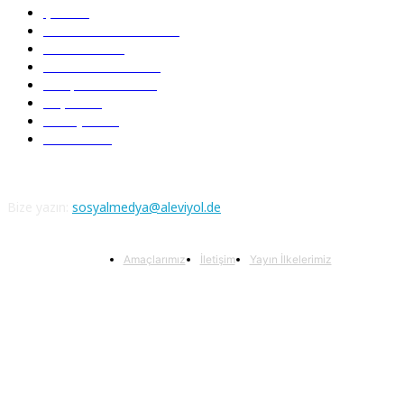
Şiir
218
Pir Sultan Abdal
206
Nefesler
188
Serbest Kürsü
172
Kitap Tanıtım
166
Arşiv
145
Aleviyol
121
Atatürk
111
Bize yazın:
sosyalmedya@aleviyol.de
Amaçlarımız
İletişim
Yayın İlkelerimiz