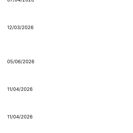
Düşmüş işportalara sevda gibi sevdalar
12/03/2026
VİDEO İZLE
Kerbela Alevilerin Dinmeyen Acısı
05/06/2026
Bacıyan-ı Rum Kadıncık Ana
11/04/2026
Aleviler ve Abdallar
11/04/2026
Güncel Bölümler