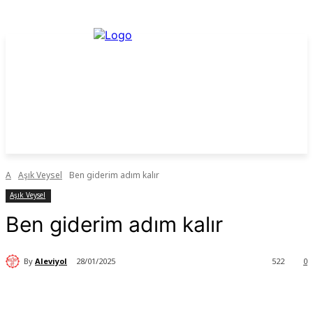
A
Aşık Veysel
Ben giderim adım kalır
Aşık Veysel
Ben giderim adım kalır
By
Aleviyol
28/01/2025
522
0