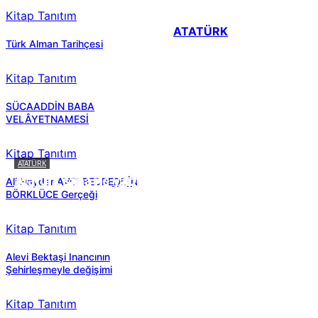
Kitap Tanıtım
ATATÜRK
Türk Alman Tarihçesi
Kitap Tanıtım
SÜCAADDİN BABA
VELÂYETNAMESİ
Kitap Tanıtım
ATATÜRK
Atatürk sana ne yaptı?
Ali Haydar AVCI BEDREDDİN
BÖRKLÜCE Gerçeği
Kitap Tanıtım
Alevi Bektaşi Inancının
Şehirleşmeyle değişimi
Kitap Tanıtım