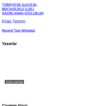
TÜRKİYE’DE ALEVİLİK-
BEKTAŞİLİKLE İLGİLİ
HAZIRLANAN SÖZLÜKLER
Kitap Tanıtım
Resimli Türk Mitolojisi
Yazarlar
REMZI KAPTAN
Pir Sultan Abdal Gerçek Hz. Ali’yi Bilmiyor
muydu?
Çizginin Gücü