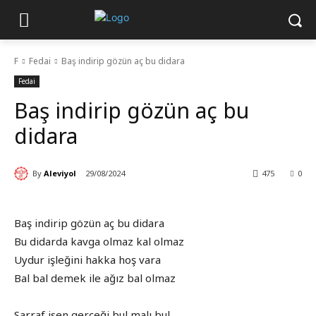
F
Fedai
Baş indirip gözün aç bu didara
Fedai
Baş indirip gözün aç bu
didara
By
Aleviyol
29/08/2024
475
0
Baş indirip gözün aç bu didara
Bu didarda kavga olmaz kal olmaz
Uydur işleğini hakka hoş vara
Bal bal demek ile ağız bal olmaz
Sarraf isen gerçeği bul malı bul