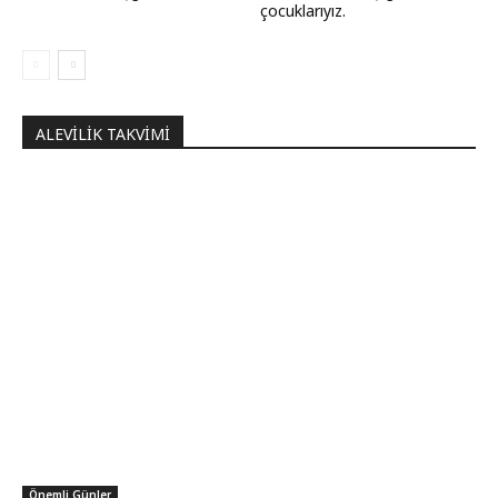
çocuklarıyız.
ALEVILIK TAKVIMI
Önemli Günler