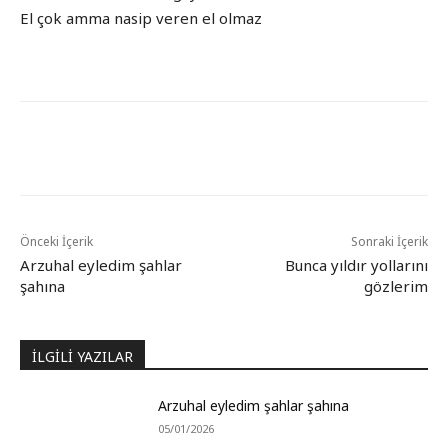
El çok amma nasip veren el olmaz
Önceki İçerik
Sonraki İçerik
Arzuhal eyledim şahlar
Bunca yıldır yollarını
şahına
gözlerim
İLGİLİ YAZILAR
Arzuhal eyledim şahlar şahına
05/01/2026