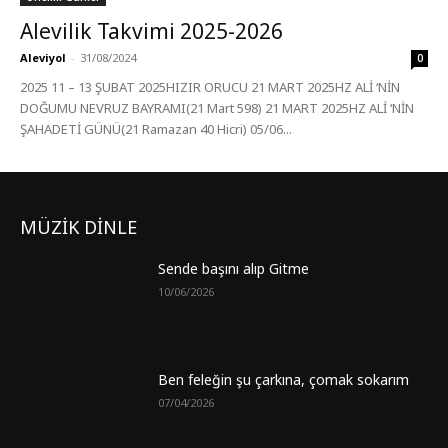
Alevilik Takvimi 2025-2026
Aleviyol
-
31/08/2024
0
2025 11 – 13 ŞUBAT 2025HIZIR ORUCU 21 MART 2025HZ ALİ ‘NİN
DOĞUMU NEVRUZ BAYRAMI(21 Mart 598) 21 MART 2025HZ ALİ ‘NİN
ŞAHADETİ GÜNÜ(21 Ramazan 40 Hicri) 05/06...
MÜZİK DİNLE
Sende başını alıp Gitme
10/06/2026
Ben feleğin şu çarkına, çomak sokarım
07/04/2026