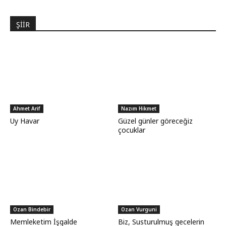
ŞİİR
Ahmet Arif
Nazım Hikmet
Uy Havar
Güzel günler göreceğiz
çocuklar
Ozan Bindebir
Ozan Vurguni
Memleketim İşgalde
Biz, Susturulmuş gecelerin