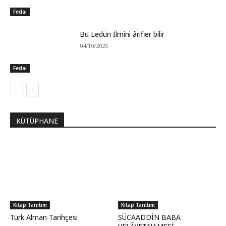
Fedai
Bu Ledün İlmini ârifier bilir
04/10/2025
Fedai
KÜTÜPHANE
Kitap Tanıtım
Kitap Tanıtım
Türk Alman Tarihçesi
SÜCAADDİN BABA