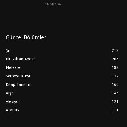
11/04/2026
Güncel Bölümler
Şiir
218
Pir Sultan Abdal
206
Nefesler
188
Serbest Kürsü
172
Kitap Tanıtım
166
Arşiv
145
Aleviyol
121
Atatürk
111