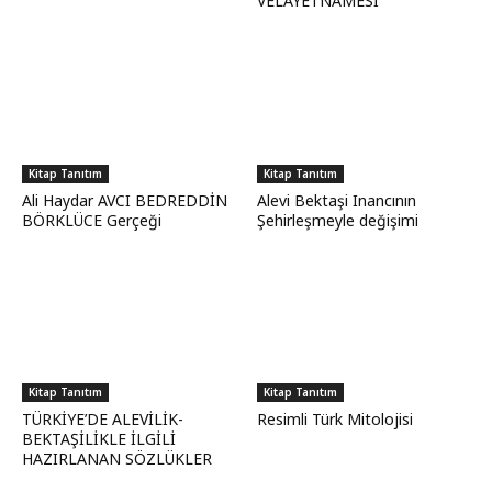
VELÂYETNAMESİ
Kitap Tanıtım
Kitap Tanıtım
Ali Haydar AVCI BEDREDDİN
Alevi Bektaşi Inancının
BÖRKLÜCE Gerçeği
Şehirleşmeyle değişimi
Kitap Tanıtım
Kitap Tanıtım
TÜRKİYE’DE ALEVİLİK-
Resimli Türk Mitolojisi
BEKTAŞİLİKLE İLGİLİ
HAZIRLANAN SÖZLÜKLER