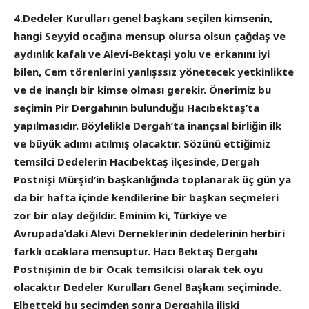
4.Dedeler Kurulları genel başkanı seçilen kimsenin,
hangi Seyyid ocağına mensup olursa olsun çağdaş ve
aydınlık kafalı ve Alevi-Bektaşi yolu ve erkanını iyi
bilen, Cem törenlerini yanlışssız yönetecek yetkinlikte
ve de inançlı bir kimse olması gerekir. Önerimiz bu
seçimin Pir Dergahının bulunduğu Hacıbektaş’ta
yapılmasıdır. Böylelikle Dergah’ta inançsal birliğin ilk
ve büyük adımı atılmış olacaktır. Sözünü ettiğimiz
temsilci Dedelerin Hacıbektaş ilçesinde, Dergah
Postnişi Mürşid’in başkanlığında toplanarak üç gün ya
da bir hafta içinde kendilerine bir başkan seçmeleri
zor bir olay değildir. Eminim ki, Türkiye ve
Avrupada’daki Alevi Derneklerinin dedelerinin herbiri
farklı ocaklara mensuptur. Hacı Bektaş Dergahı
Postnişinin de bir Ocak temsilcisi olarak tek oyu
olacaktır Dedeler Kurulları Genel Başkanı seçiminde.
Elbetteki bu seçimden sonra Dergahila ilişki