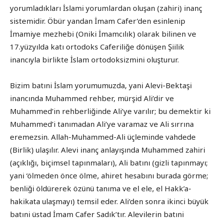
yorumladıkları İslami yorumlardan oluşan (zahiri) inanç
sistemidir. Öbür yandan İmam Cafer’den esinlenip
İmamiye mezhebi (Oniki İmamcılık) olarak bilinen ve
17.yüzyılda katı ortodoks Caferiliğe dönüşen Şiilik
inancıyla birlikte İslam ortodoksizmini oluşturur.
Bizim batıni İslam yorumumuzda, yani Alevi-Bektaşi
inancında Muhammed rehber, mürşid Ali’dir ve
Muhammed’in rehberliğinde Ali’ye varılır; bu demektir ki
Muhammed’i tanımadan Ali’ye varamaz ve Ali sırrına
eremezsin. Allah-Muhammed-Ali üçleminde vahdede
(Birlik) ulaşılır. Alevi inanç anlayışında Muhammed zahiri
(açıklığı, biçimsel tapınmaları), Ali batını (gizli tapınmayı;
yani ‘ölmeden önce ölme, ahiret hesabını burada görme;
benliği öldürerek özünü tanıma ve el ele, el Hakk’a-
hakikata ulaşmayı) temsil eder. Ali’den sonra ikinci büyük
batıni üstad İmam Cafer Sadık’tır. Alevilerin batıni