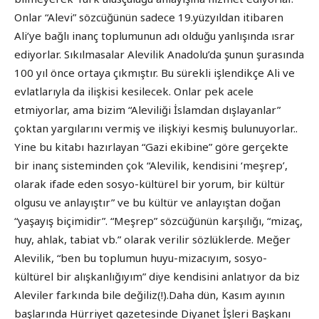
Onlar “Alevi” sözcüğünün sadece 19.yüzyıldan itibaren
Ali’ye bağlı inanç toplumunun adı olduğu yanlışında ısrar
ediyorlar. Sıkılmasalar Alevilik Anadolu’da şunun şurasında
100 yıl önce ortaya çıkmıştır. Bu sürekli işlendikçe Ali ve
evlatlarıyla da ilişkisi kesilecek. Onlar pek acele
etmiyorlar, ama bizim “Aleviliği İslamdan dışlayanlar”
çoktan yargılarını vermiş ve ilişkiyi kesmiş bulunuyorlar..
Yine bu kitabı hazırlayan “Gazi ekibine” göre gerçekte
bir inanç sisteminden çok “Alevilik, kendisini ‘meşrep’,
olarak ifade eden sosyo-kültürel bir yorum, bir kültür
olgusu ve anlayıştır” ve bu kültür ve anlayıştan doğan
“yaşayış biçimidir”. “Meşrep” sözcüğünün karşılığı, “mizaç,
huy, ahlak, tabiat vb.” olarak verilir sözlüklerde. Meğer
Alevilik, “ben bu toplumun huyu-mizacıyım, sosyo-
kültürel bir alışkanlığıyım” diye kendisini anlatıyor da biz
Aleviler farkında bile değiliz(!).Daha dün, Kasım ayının
başlarında Hürriyet gazetesinde Diyanet İşleri Başkanı