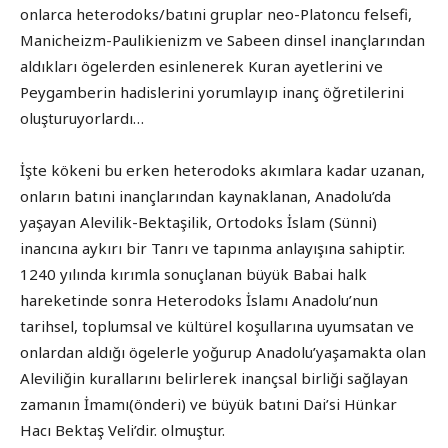
onlarca heterodoks/batıni gruplar neo-Platoncu felsefi,
Manicheizm-Paulikienizm ve Sabeen dinsel inançlarından
aldıkları ögelerden esinlenerek Kuran ayetlerini ve
Peygamberin hadislerini yorumlayıp inanç öğretilerini
oluşturuyorlardı…
İşte kökeni bu erken heterodoks akımlara kadar uzanan,
onların batıni inançlarından kaynaklanan, Anadolu’da
yaşayan Alevilik-Bektaşilik, Ortodoks İslam (Sünni)
inancına aykırı bir Tanrı ve tapınma anlayışına sahiptir.
1240 yılında kırımla sonuçlanan büyük Babai halk
hareketinde sonra Heterodoks İslamı Anadolu’nun
tarihsel, toplumsal ve kültürel koşullarına uyumsatan ve
onlardan aldığı ögelerle yoğurup Anadolu’yaşamakta olan
Aleviliğin kurallarını belirlerek inançsal birliği sağlayan
zamanın İmamı(önderi) ve büyük batıni Dai’si Hünkar
Hacı Bektaş Veli’dir. olmuştur.