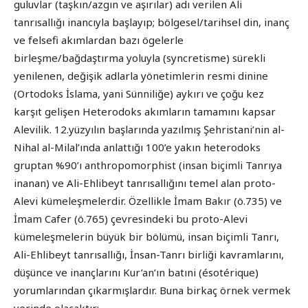
guluvlar (taşkın/azgın ve aşırılar) adı verilen Ali
tanrısallığı inancıyla başlayıp; bölgesel/tarihsel din, inanç
ve felsefi akımlardan bazı ögelerle
birleşme/bağdaştırma yoluyla (syncretisme) sürekli
yenilenen, değişik adlarla yönetimlerin resmi dinine
(Ortodoks İslama, yani Sünniliğe) aykırı ve çoğu kez
karşıt gelişen Heterodoks akımların tamamını kapsar
Alevilik. 12.yüzyılın başlarında yazılmış Şehristani’nin al-
Nihal al-Milal’ında anlattığı 100’e yakın heterodoks
gruptan %90’ı anthropomorphist (insan biçimli Tanrıya
inanan) ve Ali-Ehlibeyt tanrısallığını temel alan proto-
Alevi kümeleşmelerdir. Özellikle İmam Bakır (ö.735) ve
İmam Cafer (ö.765) çevresindeki bu proto-Alevi
kümeleşmelerin büyük bir bölümü, insan biçimli Tanrı,
Ali-Ehlibeyt tanrısallığı, İnsan-Tanrı birliği kavramlarını,
düşünce ve inançlarını Kur’an’ın batıni (ésotérique)
yorumlarından çıkarmışlardır. Buna birkaç örnek vermek