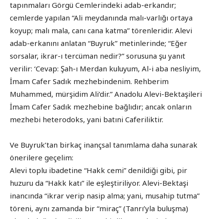
tapınmaları Görgü Cemlerindeki adab-erkandır;
cemlerde yapılan “Ali meydanında malı-varlığı ortaya
koyup; malı mala, canı cana katma” törenleridir. Alevi
adab-erkanını anlatan “Buyruk” metinlerinde; “Eğer
sorsalar, ikrar-ı tercüman nedir?” sorusuna şu yanıt
verilir: ‘Cevap: Şah-ı Merdan kuluyum, Al-i aba nesliyim,
İmam Cafer Sadık mezhebindenim. Rehberim
Muhammed, mürşidim Ali’dir.” Anadolu Alevi-Bektaşileri
İmam Cafer Sadık mezhebine bağlıdır; ancak onların
mezhebi heterodoks, yani batıni Caferiliktir.
Ve Buyruk’tan birkaç inançsal tanımlama daha sunarak
önerilere geçelim:
Alevi toplu ibadetine “Hakk cemi” denildiği gibi, pir
huzuru da “Hakk katı” ile eşleştiriliyor. Alevi-Bektaşi
inancında “ikrar verip nasip alma; yani, musahip tutma”
töreni, aynı zamanda bir “miraç” (Tanrı’yla buluşma)