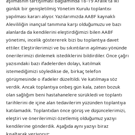
aşılmasnın tartışılması bağlamında 18-19 Aralık’ta iki
günlük bir genişletilmiş Yönetim Kurulu toplantısı
yapılması kararı alıyor. Yazılarımızda AABF kaynaklı
Alevililiğin inançsal tanımına karşı olduğumuzu ve bazı
alanlarda da kendilerini eleştirdiğimizi bilen AABF
yönetimi, incelik göstererek bizi bu toplantıya davet
ettiler. Eleştirilerimizi ve bu sıkıntıların aşılması yönünde
önerilerimizi dinlemek istediklerini bildirdiler. Önce çağrı
yazısındaki bazı ifadelerden dolayı, katılmak
istemediğimizi söyledikse de, birkaç telefon
görüşmesinde o ifadeler düzeltildi. Ve katılmaya söz
verdik. Ancak toplantıya onbeş gün kala, zaten bozuk
olan sağlığım beni hastahanelere sürükledi ve toplantı
tarihlerini de içine alan tedavilerim yüzünden toplantıya
katılamadık. Toplantıdan önce görüş ve düşüncelerimizi,
eleştiri ve önerilerimizi özetlemiş olduğumuz yazıyı
kendilerine gönderdik. Aşağıda aynı yazıyı biraz
kısaltarak veriyoruz: