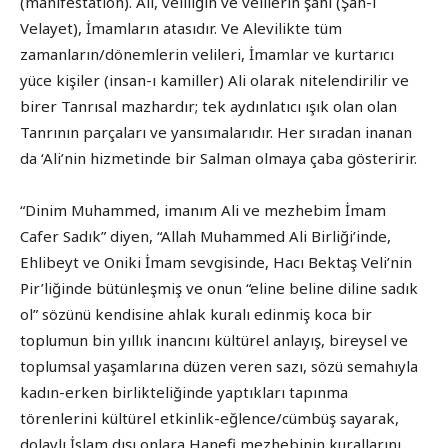
(manifestation). Ali, veliliğin ve velilerin şahı (Şah-ı
Velayet), İmamların atasıdır. Ve Alevilikte tüm
zamanların/dönemlerin velileri, İmamlar ve kurtarıcı
yüce kişiler (insan-ı kamiller) Ali olarak nitelendirilir ve
birer Tanrısal mazhardır; tek aydınlatıcı ışık olan olan
Tanrının parçaları ve yansımalarıdır. Her sıradan inanan
da ‘Ali’nin hizmetinde bir Salman olmaya çaba gösteririr.
“Dinim Muhammed, imanım Ali ve mezhebim İmam
Cafer Sadık” diyen, “Allah Muhammed Ali Birliği’inde,
Ehlibeyt ve Oniki İmam sevgisinde, Hacı Bektaş Veli’nin
Pir’liğinde bütünleşmiş ve onun “eline beline diline sadık
ol” sözünü kendisine ahlak kuralı edinmiş koca bir
toplumun bin yıllık inancını kültürel anlayış, bireysel ve
toplumsal yaşamlarına düzen veren sazı, sözü semahıyla
kadın-erken birlikteliğinde yaptıkları tapınma
törenlerini kültürel etkinlik-eğlence/cümbüş sayarak,
dolaylı İslam dışı onlara Hanefi mezhebinin kurallarını