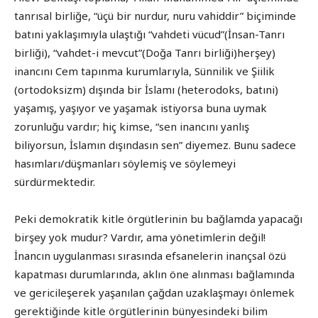
tanrısal birliğe, “üçü bir nurdur, nuru vahiddir” biçiminde
batıni yaklaşımıyla ulaştığı “vahdeti vücud”(İnsan-Tanrı
birliği), “vahdet-i mevcut”(Doğa Tanrı birliği)herşey)
inancını Cem tapınma kurumlarıyla, Sünnilik ve Şiilik
(ortodoksizm) dışında bir İslamı (heterodoks, batıni)
yaşamış, yaşıyor ve yaşamak istiyorsa buna uymak
zorunluğu vardır; hiç kimse, “sen inancını yanlış
biliyorsun, İslamın dışındasın sen” diyemez. Bunu sadece
hasımları/düşmanları söylemiş ve söylemeyi
sürdürmektedir.
Peki demokratik kitle örgütlerinin bu bağlamda yapacağı
birşey yok mudur? Vardır, ama yönetimlerin değil!
İnancın uygulanması sırasında efsanelerin inançsal özü
kapatması durumlarında, aklın öne alınması bağlamında
ve gericileşerek yaşanılan çağdan uzaklaşmayı önlemek
gerektiğinde kitle örgütlerinin bünyesindeki bilim