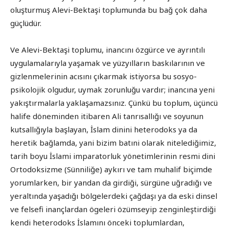
oluşturmuş Alevi-Bektaşi toplumunda bu bağ çok daha
güçlüdür.
Ve Alevi-Bektaşi toplumu, inancını özgürce ve ayrıntılı
uygulamalarıyla yaşamak ve yüzyılların baskılarının ve
gizlenmelerinin acısını çıkarmak istiyorsa bu sosyo-
psikolojik olgudur, uymak zorunluğu vardır; inancına yeni
yakıştırmalarla yaklaşamazsınız. Çünkü bu toplum, üçüncü
halife döneminden itibaren Ali tanrısallığı ve soyunun
kutsallığıyla başlayan, İslam dinini heterodoks ya da
heretik bağlamda, yani bizim batıni olarak nitelediğimiz,
tarih boyu İslami imparatorluk yönetimlerinin resmi dini
Ortodoksizme (Sünniliğe) aykırı ve tam muhalif biçimde
yorumlarken, bir yandan da girdiği, sürgüne uğradığı ve
yeraltında yaşadığı bölgelerdeki çağdaşı ya da eski dinsel
ve felsefi inançlardan ögeleri özümseyip zenginleştirdiği
kendi heterodoks İslamını önceki toplumlardan,