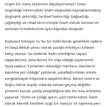
özgün bir inanç söylemini dayatıyorsunuz? Onun
özgünlüğü Heterodoks İslam oluşundan kaynaklanmakta;
dogmatik şekiciliği, tarihsel baskıcılığı, bağnazlığı,
çağdışılığı ve cihad terörizmiyle İslam olarak tanınan ve
tanıtılan Ortodoksizme aykırılığından dolayıdır.
Kuşkusuz biliniyor ki, bu tür bildirilerde genellikle sadece
en başa dikkat çekici olarak yazılan etkileyici kitlesel
talep okunur; bu nedenle belki istediğiniz sayıya
ulaşacaksınız, ama dürüst bir olay olduğu söylenemz!
Oysa sadece “Cemevleri Aleviliğin merkezi, Alevilerin
tapınma yeri olduğu” yazılarak, yasallaştırılması istemi
vurgulansaydı milyonlara ulaşabilirdiniz. Bence tutarlı ve
doğru taktik buydu. Hala da zaman geçmiş değildir;
yönetim kurulu, yanlış anlaşıldığına dair bir kısa acıklama
yaparak, “Sünni ve Şiiliğe aykırı, yani Heterodoks İslam
olarak Alevilik kendine özgü bir inançtır ve tapınma yeri