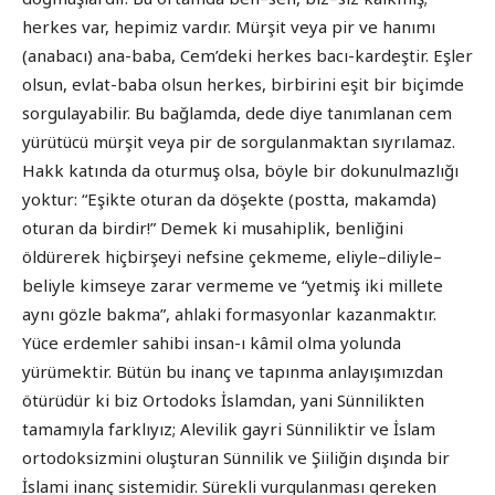
herkes var, hepimiz vardır. Mürşit veya pir ve hanımı
(anabacı) ana-baba, Cem’deki herkes bacı-kardeştir. Eşler
olsun, evlat-baba olsun herkes, birbirini eşit bir biçimde
sorgulayabilir. Bu bağlamda, dede diye tanımlanan cem
yürütücü mürşit veya pir de sorgulanmaktan sıyrılamaz.
Hakk katında da oturmuş olsa, böyle bir dokunulmazlığı
yoktur: “Eşikte oturan da döşekte (postta, makamda)
oturan da birdir!” Demek ki musahiplik, benliğini
öldürerek hiçbirşeyi nefsine çekmeme, eliyle–diliyle–
beliyle kimseye zarar vermeme ve “yetmiş iki millete
aynı gözle bakma”, ahlaki formasyonlar kazanmaktır.
Yüce erdemler sahibi insan-ı kâmil olma yolunda
yürümektir. Bütün bu inanç ve tapınma anlayışımızdan
ötürüdür ki biz Ortodoks İslamdan, yani Sünnilikten
tamamıyla farklıyız; Alevilik gayri Sünniliktir ve İslam
ortodoksizmini oluşturan Sünnilik ve Şiiliğin dışında bir
İslami inanç sistemidir. Sürekli vurgulanması gereken