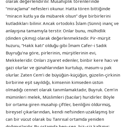
olarak değerlendirilir. Musahiplik törenlerinde
“miraçlama” nefesleri okunur. Hatta tören bittiğinde
“miracın kutlu ya da mübarek olsun” diye birbirlerini
kutladıkları bilinir. Ancak ortodoks İslam (Sünni) inanç ve
anlayışına tamamıyla terstir. Onlar bunu, mülhidlik
(dinden çıkmış) olarak değerlenmektedir. Pir-mürşit
huzuru, “Hakk katı” olduğu gibi İmam Cafer-i Sadık
Buyruğu’na göre, pirlerinin, mürşitlerinin evi,
Mekkeleridir. Onları ziyaret edenler, binbir kere hacı ve
gazi olurlar ve günahlarından kurtulup, masum-u pak
olurlar. Zaten Cem’i de büyüğün-küçüğün, güzelin-çirkinin
birbirine eşit sayıldığı, kimsenin kimseden üstün
olmadığı cennet olarak tanımlamaktadır, Buyruk. Cem’in
müminleri melek, Müslimleri (bacılar) huridirler. Böyle
bir ortama giren musahip çiftler, benliğini öldürmüş,
bireysel çıkarlarından, kendi nefsinden uzaklaşmış bir
can bir vücut olarak bu Tanrısal ortamda yeniden
doğmuşlardır. Bu ortamda ben–sen, biz–siz kalkmış;