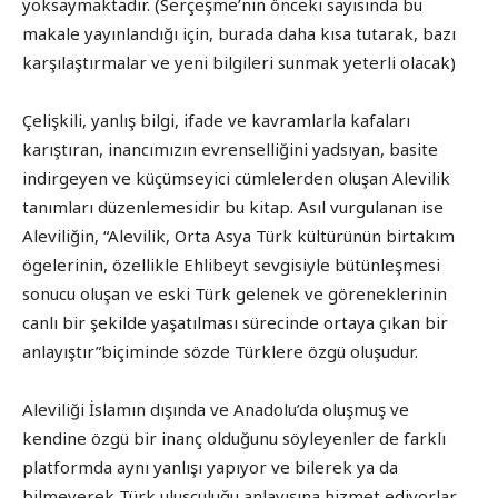
yoksaymaktadır. (Serçeşme’nin önceki sayısında bu
makale yayınlandığı için, burada daha kısa tutarak, bazı
karşılaştırmalar ve yeni bilgileri sunmak yeterli olacak)
Çelişkili, yanlış bilgi, ifade ve kavramlarla kafaları
karıştıran, inancımızın evrenselliğini yadsıyan, basite
indirgeyen ve küçümseyici cümlelerden oluşan Alevilik
tanımları düzenlemesidir bu kitap. Asıl vurgulanan ise
Aleviliğin, “Alevilik, Orta Asya Türk kültürünün birtakım
ögelerinin, özellikle Ehlibeyt sevgisiyle bütünleşmesi
sonucu oluşan ve eski Türk gelenek ve göreneklerinin
canlı bir şekilde yaşatılması sürecinde ortaya çıkan bir
anlayıştır”biçiminde sözde Türklere özgü oluşudur.
Aleviliği İslamın dışında ve Anadolu’da oluşmuş ve
kendine özgü bir inanç olduğunu söyleyenler de farklı
platformda aynı yanlışı yapıyor ve bilerek ya da
bilmeyerek Türk ulusçuluğu anlayışına hizmet ediyorlar.