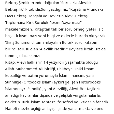
Bektaş Şenliklerinde dağıtılan “Sorularla Alevilik-
Bektaşilik” kitabıdır.Son yazdığımız “Kuşatma Altındaki
Hacı Bektaş Dergahı ve Devletin Alevi-Bektaşi
Toplumuna Kırk Soruluk Resmi Dayatması”
makalemizden, ‘Kitaptan tek bir soru örneği yeter’ alt
başlıklı kısmı bazı yeni bilgi ve eklerle burada okuyarak
‘Giriş Sunumunu’ tamamlayalım Bu tek soru, kitabın
birinci sorusu olan “Alevilik Nedir?” Böylece kitabı siz de
tanımış olacaksınız:
Kitap, Alevi halkların 14 yüzyıldır yaşamakta olduğu
Allah-Muhammed-Ali birliği, Ehlibeyt-Oniki İmam
kutsallığı ve batıni yorumuyla İslami inancını, yani
Sünniliğe (Ortodoks İslam) aykırı gelişen Heterodoks
İslamı/gayri Sünniliği, yani Aleviliği, Alevi-Bektaşilerin
anladığı kavramlar dışında ve çelişkili vurgulamalarla,
devletin Türk-İslam sentezci felsefeci ve iktidarın fanatik
Hanefi mezhepçiliği anlayışı içinde yansıtmakta ve onu