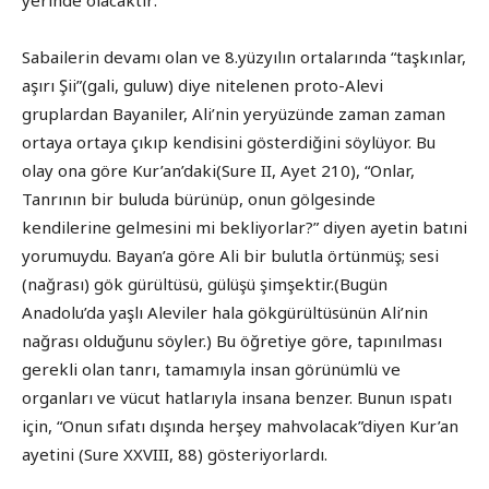
yerinde olacaktır:
Sabailerin devamı olan ve 8.yüzyılın ortalarında “taşkınlar,
aşırı Şii”(gali, guluw) diye nitelenen proto-Alevi
gruplardan Bayaniler, Ali’nin yeryüzünde zaman zaman
ortaya ortaya çıkıp kendisini gösterdiğini söylüyor. Bu
olay ona göre Kur’an’daki(Sure II, Ayet 210), “Onlar,
Tanrının bir buluda bürünüp, onun gölgesinde
kendilerine gelmesini mi bekliyorlar?” diyen ayetin batıni
yorumuydu. Bayan’a göre Ali bir bulutla örtünmüş; sesi
(nağrası) gök gürültüsü, gülüşü şimşektir.(Bugün
Anadolu’da yaşlı Aleviler hala gökgürültüsünün Ali’nin
nağrası olduğunu söyler.) Bu öğretiye göre, tapınılması
gerekli olan tanrı, tamamıyla insan görünümlü ve
organları ve vücut hatlarıyla insana benzer. Bunun ıspatı
için, “Onun sıfatı dışında herşey mahvolacak”diyen Kur’an
ayetini (Sure XXVIII, 88) gösteriyorlardı.