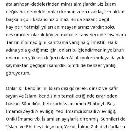
atalarından-dedelerinden miras almışlardır. Siz İslam
değilsiniz demekle, onları kendinizden uzaklaştırmaktan
başka hiçbir kazancınız olmaz. Bu da kazanç değil
kayıptır. Yetmişli yılları anımsayanlarınız vardır; solcu
devrimciler olarak köy ve mahalle kahvelerinde insanlara
Tanrının olmadığını kanıtlama yarışına girmiştik! Halk
adına yola çıktığımız için, onları biliçlendirmenin yolunun
onların en yüksek değeri olan Allahı yoketmek ya da yok
saymaktan geçtiğini sanırdık! Şimdi de benzer yanlışı
görüyorum.
Onlar ki, kendilerini İslam dışı görerek, dinsiz ve kafir
sayan ve İslamı kendisinin temsil ettiğinde ısrar eden
baskıcı Sünniliğe, heterodoks anlamda Ehlibeyt, Beş
İmamcı(Zeydi Aleviliği), Yedi İmamcı(İsmaili Aleviliği),
Oniki İmamcı vb. İslami anlayışlarla direnmiş, Sünnileri de
“İslam ve Ehlibeyt düşmanı, Yezid, İnkar, Zahid vb.”adlarla