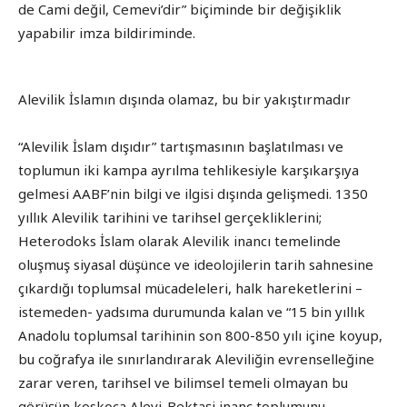
de Cami değil, Cemevi’dir” biçiminde bir değişiklik
yapabilir imza bildiriminde.
Alevilik İslamın dışında olamaz, bu bir yakıştırmadır
“Alevilik İslam dışıdır” tartışmasının başlatılması ve
toplumun iki kampa ayrılma tehlikesiyle karşıkarşıya
gelmesi AABF’nin bilgi ve ilgisi dışında gelişmedi. 1350
yıllık Alevilik tarihini ve tarihsel gerçekliklerini;
Heterodoks İslam olarak Alevilik inancı temelinde
oluşmuş siyasal düşünce ve ideolojilerin tarih sahnesine
çıkardığı toplumsal mücadeleleri, halk hareketlerini –
istemeden- yadsıma durumunda kalan ve “15 bin yıllık
Anadolu toplumsal tarihinin son 800-850 yılı içine koyup,
bu coğrafya ile sınırlandırarak Aleviliğin evrenselleğine
zarar veren, tarihsel ve bilimsel temeli olmayan bu
görüşün koskoca Alevi-Bektaşi inanç toplumunu