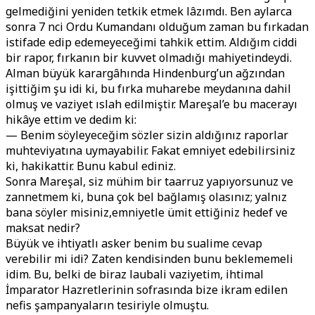
gelmediğini yeniden tetkik etmek lâzımdı. Ben aylarca
sonra 7 nci Ordu Kumandanı olduğum zaman bu fırkadan
istifade edip edemeyeceğimi tahkik ettim. Aldığım ciddi
bir rapor, fırkanın bir kuvvet olmadığı mahiyetindeydi.
Alman büyük karargâhında Hindenburg’un ağzından
işittiğim şu idi ki, bu fırka muharebe meydanına dahil
olmuş ve vaziyet ıslah edilmiştir. Mareşal’e bu macerayı
hikâye ettim ve dedim ki:
— Benim söyleyeceğim sözler sizin aldığınız raporlar
muhteviyatına uymayabilir. Fakat emniyet edebilirsiniz
ki, hakikattir. Bunu kabul ediniz.
Sonra Mareşal, siz mühim bir taarruz yapıyorsunuz ve
zannetmem ki, buna çok bel bağlamış olasınız; yalnız
bana söyler misiniz,emniyetle ümit ettiğiniz hedef ve
maksat nedir?
Büyük ve ihtiyatlı asker benim bu sualime cevap
verebilir mi idi? Zaten kendisinden bunu beklememeli
idim. Bu, belki de biraz laubali vaziyetim, ihtimal
İmparator Hazretlerinin sofrasında bize ikram edilen
nefis şampanyaların tesiriyle olmuştu.