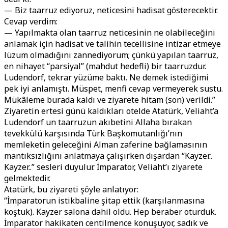
— Biz taarruz ediyoruz, neticesini hadisat gösterecektir.
Cevap verdim:
— Yapılmakta olan taarruz neticesinin ne olabileceğini
anlamak için hadisat ve talihin tecellisine intizar etmeye
lüzum olmadığını zannediyorum; çünkü yapılan taarruz,
en nihayet “parsiyal” (mahdut hedefli) bir taarruzdur.
Ludendorf, tekrar yüzüme baktı. Ne demek istediğimi
pek iyi anlamıştı. Müspet, menfi cevap vermeyerek sustu.
Mükâleme burada kaldı ve ziyarete hitam (son) verildi.”
Ziyaretin ertesi günü kaldıkları otelde Atatürk, Veliaht’a
Ludendorf un taarruzun akıbetini Allaha bırakan
tevekkülü karşısında Türk Başkomutanlığı’nın
memleketin geleceğini Alman zaferine bağlamasının
mantıksızlığını anlatmaya çalışırken dışardan “Kayzer..
Kayzer..” sesleri duyulur. İmparator, Veliaht’ı ziyarete
gelmektedir.
Atatürk, bu ziyareti şöyle anlatıyor:
“İmparatorun istikbaline şitap ettik (karşılanmasına
koştuk). Kayzer salona dahil oldu. Hep beraber oturduk.
İmparator hakikaten centilmence konuşuyor, sadık ve