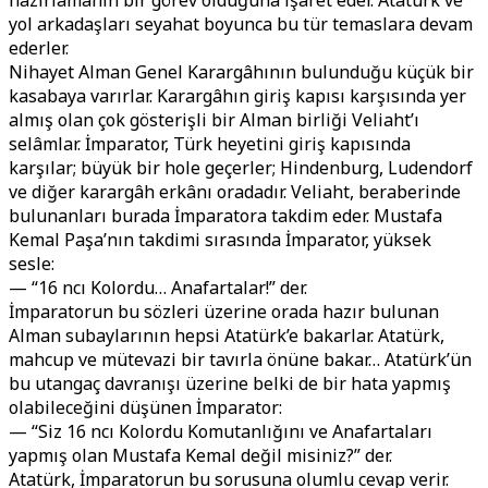
hazırlamanın bir görev olduğuna işaret eder. Atatürk ve
yol arkadaşları seyahat boyunca bu tür temaslara devam
ederler.
Nihayet Alman Genel Karargâhının bulunduğu küçük bir
kasabaya varırlar. Karargâhın giriş kapısı karşısında yer
almış olan çok gösterişli bir Alman birliği Veliaht’ı
selâmlar. İmparator, Türk heyetini giriş kapısında
karşılar; büyük bir hole geçerler; Hindenburg, Ludendorf
ve diğer karargâh erkânı oradadır. Veliaht, beraberinde
bulunanları burada İmparatora takdim eder. Mustafa
Kemal Paşa’nın takdimi sırasında İmparator, yüksek
sesle:
— “16 ncı Kolordu… Anafartalar!” der.
İmparatorun bu sözleri üzerine orada hazır bulunan
Alman subaylarının hepsi Atatürk’e bakarlar. Atatürk,
mahcup ve mütevazi bir tavırla önüne bakar… Atatürk’ün
bu utangaç davranışı üzerine belki de bir hata yapmış
olabileceğini düşünen İmparator:
— “Siz 16 ncı Kolordu Komutanlığını ve Anafartaları
yapmış olan Mustafa Kemal değil misiniz?” der.
Atatürk, İmparatorun bu sorusuna olumlu cevap verir.