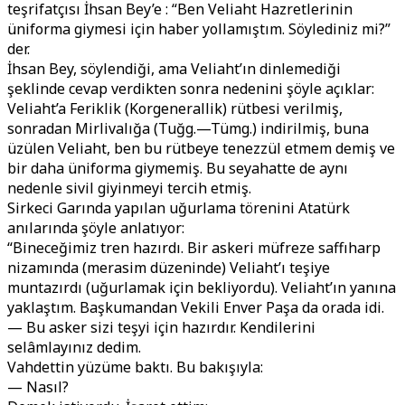
teşrifatçısı İhsan Bey’e : “Ben Veliaht Hazretlerinin
üniforma giymesi için haber yollamıştım. Söylediniz mi?”
der.
İhsan Bey, söylendiği, ama Veliaht’ın dinlemediği
şeklinde cevap verdikten sonra nedenini şöyle açıklar:
Veliaht’a Feriklik (Korgenerallik) rütbesi verilmiş,
sonradan Mirlivalığa (Tuğg.—Tümg.) indirilmiş, buna
üzülen Veliaht, ben bu rütbeye tenezzül etmem demiş ve
bir daha üniforma giymemiş. Bu seyahatte de aynı
nedenle sivil giyinmeyi tercih etmiş.
Sirkeci Garında yapılan uğurlama törenini Atatürk
anılarında şöyle anlatıyor:
“Bineceğimiz tren hazırdı. Bir askeri müfreze saffıharp
nizamında (merasim düzeninde) Veliaht’ı teşiye
muntazırdı (uğurlamak için bekliyordu). Veliaht’ın yanına
yaklaştım. Başkumandan Vekili Enver Paşa da orada idi.
— Bu asker sizi teşyi için hazırdır. Kendilerini
selâmlayınız dedim.
Vahdettin yüzüme baktı. Bu bakışıyla:
— Nasıl?