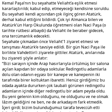
Kemal Paşa’nın bu seyahatte Veliaht’a eşlik etmesi
kararlaştırıldı; kabul edip, etmeyeceği kendisine soruldu.
Bu seyahati kendi açısından çok ilginç gören Atatürk,
derhal kabul ettiğini bildirdi. Çok iyi Almanca bilen ve
Atatürk’ün Harp Okulunda öğretmeni olan Naci Paşa (o
tarihte rütbesi albaydı) da Veliaht ile beraber gidecek,
ona tercümanlık edecekti.
Seyahate çıkmadan önce Veliaht’1 ziyaret etmesi ve
tanışması Atatürk’e tavsiye edildi. Bir gün Naci Paşa ile
birlikte Vahdettin’i ziyarete gittiler. Atatürk, anılarında
bu ziyareti şöyle anlatır:
“Bizi sarayın içinde Arap hasırlarıyla örtülmüş bir salona
açılan kapıdan bir odaya soktular. Redingotlu adamlarla
dolu olan odanın eşyası bir kanepe ve kanepenin iki
tarafında birer koltuktan ibaretti. Henüz girdiğimiz bu
odada ayakta dururken çok laubali görünen redingotlu
adamların içinde diğer redingotlu bir adam peyda oldu.
Bu yeni gelenin kim olduğunu, ne olduğunu ve ne olmak
lâzım geldiğini ne ben, ne de arkadaşım fark etmedik.
İçeri girdi; bizim bulunduğumuz tarafa teveccüh etti