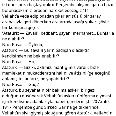
iki gün sonra başlayacaktır. Perşembe akşamı garda hazır
bulunacaksınız; oradan hareket edeceğiz.”11
Veliaht’a veda edip odadan çıkarlar; süslü bir saray
arabasıyla geri dönerken aralarında aşağı yukarı şöyle
bir konuşma geçer:
“Atatürk: — Zavallı, bedbaht, şayanı merhamet… Bunlarla
ne olabilir?
Naci Paşa: — Öyledir,
Atatürk: — Bu zavallı yarın padişah olacaktır,
kendisinden ne beklenebilir?
Naci Paşa: — Hiç…
Atatürk: — Biz ki, aklımız, mantığımız vardır; biz ki.
memleketin mukadderatını halini ve âtisini (geleceğini)
anlamış insanlarız, ne yapabiliriz?
Naci Paşa: — Güç!..”
Atatürk, bu seyahatin bir bakıma askeri bir gezi
olduğunu düşünerek Veliaht’ın askeri üniforma giymesi
için kendisine adamlarıyla haber göndermişti. 20 Aralık
1917 Perşembe günü Sirkeci Garına geldiklerinde
Veliaht’ın sivil giymiş olduğunu gören Atatürk, Veliaht’ın