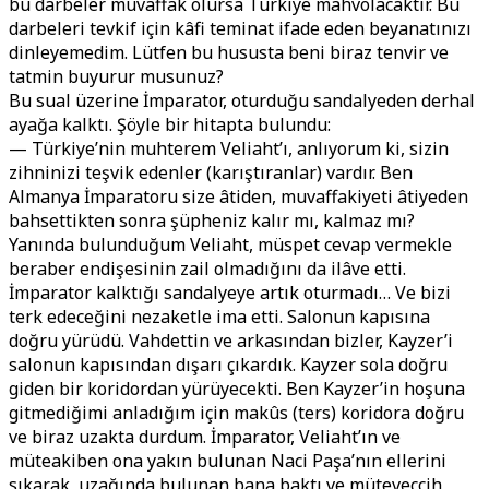
bu darbeler muvaffak olursa Türkiye mahvolacaktır. Bu
darbeleri tevkif için kâfi teminat ifade eden beyanatınızı
dinleyemedim. Lütfen bu hususta beni biraz tenvir ve
tatmin buyurur musunuz?
Bu sual üzerine İmparator, oturduğu sandalyeden derhal
ayağa kalktı. Şöyle bir hitapta bulundu:
— Türkiye’nin muhterem Veliaht’ı, anlıyorum ki, sizin
zihninizi teşvik edenler (karıştıranlar) vardır. Ben
Almanya İmparatoru size âtiden, muvaffakiyeti âtiyeden
bahsettikten sonra şüpheniz kalır mı, kalmaz mı?
Yanında bulunduğum Veliaht, müspet cevap vermekle
beraber endişesinin zail olmadığını da ilâve etti.
İmparator kalktığı sandalyeye artık oturmadı… Ve bizi
terk edeceğini nezaketle ima etti. Salonun kapısına
doğru yürüdü. Vahdettin ve arkasından bizler, Kayzer’i
salonun kapısından dışarı çıkardık. Kayzer sola doğru
giden bir koridordan yürüyecekti. Ben Kayzer’in hoşuna
gitmediğimi anladığım için makûs (ters) koridora doğru
ve biraz uzakta durdum. İmparator, Veliaht’ın ve
müteakiben ona yakın bulunan Naci Paşa’nın ellerini
sıkarak, uzağında bulunan bana baktı ve müteveccih