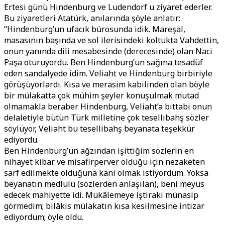
Ertesi günü Hindenburg ve Ludendorf u ziyaret ederler.
Bu ziyaretleri Atatürk, anılarında şöyle anlatır:
“Hindenburg’un ufacık bürosunda idik. Mareşal,
masasının başında ve sol ilerisindeki koltukta Vahdettin,
onun yanında dili mesabesinde (derecesinde) olan Naci
Paşa oturuyordu. Ben Hindenburg’un sağına tesadüf
eden sandalyede idim. Veliaht ve Hindenburg birbiriyle
görüşüyorlardı. Kısa ve merasim kabilinden olan böyle
bir mülakatta çok mühim şeyler konuşulmak mutad
olmamakla beraber Hindenburg, Veliaht’a bittabi onun
delaletiyle bütün Türk milletine çok tesellibahş sözler
söylüyor, Veliaht bu tesellibahş beyanata teşekkür
ediyordu.
Ben Hindenburg’un ağzından işittiğim sözlerin en
nihayet kibar ve misafirperver olduğu için nezaketen
sarf edilmekte olduğuna kani olmak istiyordum. Yoksa
beyanatın medlulü (sözlerden anlaşılan), beni meyus
edecek mahiyette idi. Mükâlemeye iştiraki münasip
görmedim; bilâkis mülakatın kısa kesilmesine intizar
ediyordum; öyle oldu.