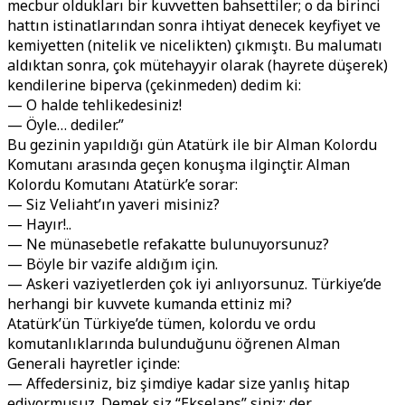
mecbur oldukları bir kuvvetten bahsettiler; o da birinci
hattın istinatlarından sonra ihtiyat denecek keyfiyet ve
kemiyetten (nitelik ve nicelikten) çıkmıştı. Bu malumatı
aldıktan sonra, çok mütehayyir olarak (hayrete düşerek)
kendilerine biperva (çekinmeden) dedim ki:
— O halde tehlikedesiniz!
— Öyle… dediler.”
Bu gezinin yapıldığı gün Atatürk ile bir Alman Kolordu
Komutanı arasında geçen konuşma ilginçtir. Alman
Kolordu Komutanı Atatürk’e sorar:
— Siz Veliaht’ın yaveri misiniz?
— Hayır!..
— Ne münasebetle refakatte bulunuyorsunuz?
— Böyle bir vazife aldığım için.
— Askeri vaziyetlerden çok iyi anlıyorsunuz. Türkiye’de
herhangi bir kuvvete kumanda ettiniz mi?
Atatürk’ün Türkiye’de tümen, kolordu ve ordu
komutanlıklarında bulunduğunu öğrenen Alman
Generali hayretler içinde:
— Affedersiniz, biz şimdiye kadar size yanlış hitap
ediyormuşuz. Demek siz “Ekselans” siniz; der.