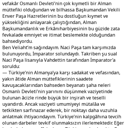
vefakâr Osmanlı Devleti’nin çok kıymetli bir Alman
müttefiki olduğundan ve bilhassa Başkumandan Vekili
Enver Paşa Hazretlerinin bu dostluğun kıymet ve
yüksekliğini anlayarak çalıştığından, Alman
Başkumandanlık ve Erkânıharbiyesinin bu güzide zata
fevkalade emniyet ve itimat beslemekte olduğundan
bahsediyordu.
Ben Veliaht’m sağındayım. Naci Paşa tam karşımızda
bulunuyordu, İmparator solundaydı. Takriben şu sual
Naci Paşa lisanıyla Vahdettin tarafından İmparator’a
soruldu:
— Türkiye’nin Almanya’ya karşı sadakat ve vefasından,
yakın âtide Alman müttefiklerinin saadete
kavuşacaklarından bahseden beyanatı şaha neleri
Osmanlı Devleti’nin yarınını düşünmek vaziyetinde
bulunan âcizle rinde büyük bir inşirah ve teselli
uyandırdı. Ancak vaziyeti umumiyeyi mütalâa ve
tetkikten sarfınazar ederek, bir noktayı daha vuzuhla
anlatmak ihtiyacındayım. Türkiye’nin kalpgâhına tevcih
olunan darbeler tevkif olunmaksızın ilerlemektedir. Eğer