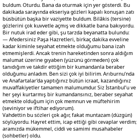
buldum. Oturdu. Bana da oturmak için yer gösterdi. Bu
dakikada sarayında ekseriya gözleri kapalı konuşan zatı
büsbütün başka bir vaziyette buldum. Bilâkis (tersine)
gözlerini çok kuvvetle açmış ve dikkatle bana bakıyordu.
Bir nutuk irad eder gibi, şu tarzda beyanatta bulundu:
— Afedersiniz Paşa Hazretleri, birkaç dakika evveline
kadar kiminle seyahat etmekte olduğumu bana izah
etmemişlerdi. Ancak trenin hareketinden sonra aldığım
malumat üzerine gıyaben (yüzünü görmeden) çok
tanıdığım ve takdir ettiğim bir kumandanla beraber
olduğumu anladım. Ben sizi çok iyi bilirim. Arıburnu’nda
ve Anafartalar’da yaptığınız bütün icraat, kazandığınız
muvaffakiyetler tamamen malumumdur. Siz İstanbul’u ve
her şeyi kurtarmış bir kumandansınız, beraber seyahat
etmekte olduğum için çok memnun ve müftehirim
(seviniyor ve iftihar ediyorum).
Vahdettin bu sözleri çok ağır, fakat muntazam (düzgün)
söylüyordu. Hayret ettim, icap ettiği gibi cevaplar verdim;
aramızda mükemmel, ciddi ve samimi musahabeler
(sohbetler) oldu.