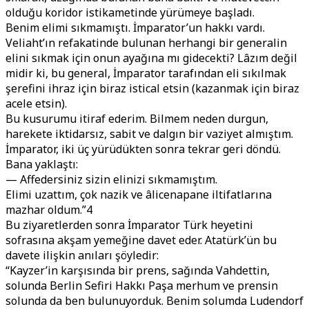
olduğu koridor istikametinde yürümeye başladı.
Benim elimi sıkmamıştı. İmparator’un hakkı vardı.
Veliaht’ın refakatinde bulunan herhangi bir generalin
elini sıkmak için onun ayağına mı gidecekti? Lâzım değil
midir ki, bu general, İmparator tarafından eli sıkılmak
şerefini ihraz için biraz istical etsin (kazanmak için biraz
acele etsin).
Bu kusurumu itiraf ederim. Bilmem neden durgun,
harekete iktidarsız, sabit ve dalgın bir vaziyet almıştım.
İmparator, iki üç yürüdükten sonra tekrar geri döndü.
Bana yaklaştı:
— Affedersiniz sizin elinizi sıkmamıştım.
Elimi uzattım, çok nazik ve âlicenapane iltifatlarına
mazhar oldum.”4
Bu ziyaretlerden sonra İmparator Türk heyetini
sofrasına akşam yemeğine davet eder. Atatürk’ün bu
davete ilişkin anıları şöyledir:
“Kayzer’in karşısında bir prens, sağında Vahdettin,
solunda Berlin Sefiri Hakkı Paşa merhum ve prensin
solunda da ben bulunuyorduk. Benim solumda Ludendorf