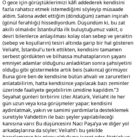
O gece için görüştüklerimizi kâfi addederek kendisini
fazla rahatsız etmek istemediğimi söyleyip müsaade
aldım. Salona avdet ettiğim (döndüğüm) zaman inşirah
(gönül ferahlığı) hissediyordum. Düşündüm ki, bu zat
akıllı olmalıdır. İstanbul’da ilk buluştuğumuz vakit, o
devri bilenlerce anlaşılması kolay olan sebep ve şeraitin
(sebep ve koşulların) tesiri altında garip bir hal gösteren
Veliaht, İstanbul’u terk ettikten, kendisini tamamen
serbest gördükten ve bilhassa muhataplarının şayanı
emniyet adamlar olduğunu anladıktan sonra şahsiyetini
olduğu gibi göstermekte artık beis (sakınca) görmüyor.
Buna göre ben de kendisine bütün ahvali ve zaruretleri
anlatabilirim, hatta kendisince yapılacak bazı zeminler
üzerinde faaliyete geçebilirim ümidine kapıldım.”3
Seyahat günleri birbirini izler. Atatürk, Veliaht ile her
gün uzun veya kısa görüşmeler yapar; kendisini
aydınlatmak, yakın ve samimi yardımlarla desteklemek
suretiyle Vahdettin ile bazı şeyler yapılabileceği
kanısına varır. Bu düşüncesini Naci Paşa’ya ve diğer yol
arkadaşlarına da söyler; Veliaht’ı bu şekilde