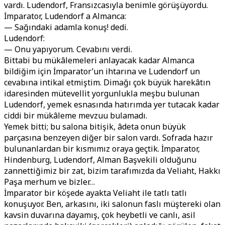
vardı. Ludendorf, Fransızcasıyla benimle görüşüyordu.
İmparator, Ludendorf a Almanca:
— Sağındaki adamla konuş! dedi.
Ludendorf:
— Onu yapıyorum. Cevabını verdi.
Bittabi bu mükâlemeleri anlayacak kadar Almanca
bildiğim için İmparator’un ihtarına ve Ludendorf un
cevabına intikal etmiştim. Dimağı çok büyük harekâtın
idaresinden mütevellit yorgunlukla meşbu bulunan
Ludendorf, yemek esnasında hatırımda yer tutacak kadar
ciddi bir mükâleme mevzuu bulamadı.
Yemek bitti; bu salona bitişik, âdeta onun büyük
parçasına benzeyen diğer bir salon vardı. Sofrada hazır
bulunanlardan bir kısmımız oraya geçtik. İmparator,
Hindenburg, Ludendorf, Alman Başvekili olduğunu
zannettiğimiz bir zat, bizim tarafımızda da Veliaht, Hakkı
Paşa merhum ve bizler…
İmparator bir köşede ayakta Veliaht ile tatlı tatlı
konuşuyor. Ben, arkasını, iki salonun faslı müştereki olan
kavsin duvarına dayamış, çok heybetli ve canlı, asil