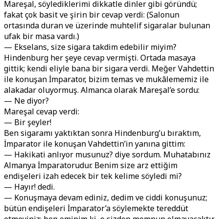
Mareşal, söylediklerimi dikkatle dinler gibi göründü;
fakat çok basit ve şirin bir cevap verdi: (Salonun
ortasında duran ve üzerinde muhtelif sigaralar bulunan
ufak bir masa vardı.)
— Ekselans, size sigara takdim edebilir miyim?
Hindenburg her şeye cevap vermişti. Ortada masaya
gittik; kendi eliyle bana bir sigara verdi. Meğer Vahdettin
ile konuşan İmparator, bizim temas ve mukâlememiz ile
alakadar oluyormuş. Almanca olarak Mareşal’e sordu:
— Ne diyor?
Mareşal cevap verdi:
— Bir şeyler!
Ben sigaramı yaktıktan sonra Hindenburg’u bıraktım,
İmparator ile konuşan Vahdettin’in yanına gittim:
— Hakikati anlıyor musunuz? diye sordum. Muhatabınız
Almanya İmparatorudur. Benim size arz ettiğim
endişeleri izah edecek bir tek kelime söyledi mi?
— Hayır! dedi.
— Konuşmaya devam ediniz, dedim ve ciddi konuşunuz;
bütün endişeleri İmparator’a söylemekte tereddüt