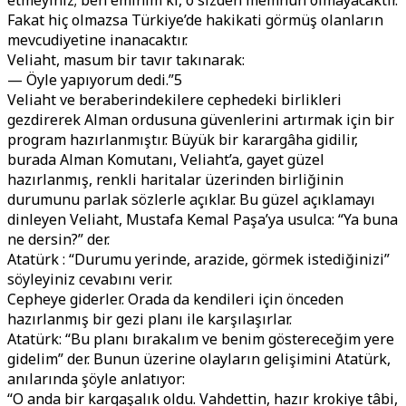
etmeyiniz; ben eminim ki, o sizden memnun olmayacaktır.
Fakat hiç olmazsa Türkiye’de hakikati görmüş olanların
mevcudiyetine inanacaktır.
Veliaht, masum bir tavır takınarak:
— Öyle yapıyorum dedi.”5
Veliaht ve beraberindekilere cephedeki birlikleri
gezdirerek Alman ordusuna güvenlerini artırmak için bir
program hazırlanmıştır. Büyük bir karargâha gidilir,
burada Alman Komutanı, Veliaht’a, gayet güzel
hazırlanmış, renkli haritalar üzerinden birliğinin
durumunu parlak sözlerle açıklar. Bu güzel açıklamayı
dinleyen Veliaht, Mustafa Kemal Paşa’ya usulca: “Ya buna
ne dersin?” der.
Atatürk : “Durumu yerinde, arazide, görmek istediğinizi”
söyleyiniz cevabını verir.
Cepheye giderler. Orada da kendileri için önceden
hazırlanmış bir gezi planı ile karşılaşırlar.
Atatürk: “Bu planı bırakalım ve benim göstereceğim yere
gidelim” der. Bunun üzerine olayların gelişimini Atatürk,
anılarında şöyle anlatıyor:
“O anda bir kargaşalık oldu. Vahdettin, hazır krokiye tâbi,