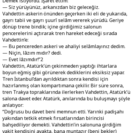
Demek istiyordu. İşaret ettim:
— Siz yürüyünüz, arkanızdan biz geleceğiz.
Vahdettin askerin önünden geçerken iki eli de yukarıda,
gayrı tabii ve gayrı şuurî selâm vererek yürüdü. Geriye
dönüp trene bindik; içine girdiğimiz salonun
pencerelerini açtırarak tren hareket edeceği sırada
Vahdettin’e:
— Bu pencereden askeri ve ahaliyi selâmlayınız dedim.
— Niçin, lâzım mıdır? dedi.
— Evet lâzımdır!”2
Vahdettin, Atatürk’ün çekinmeden yaptığı ihtarlara
boyun eğmiş gibi görünerek dediklerini eksiksiz yapar.
Tren İstanbul’dan ayrıldıktan sonra kendisi için
hazırlanmış olan kompartımana çekilir. Bir süre sonra,
tren Trakya topraklarında ilerlerken Vahdettin, Atatürk’ü
salona davet eder. Atatürk, anılarında bu buluşmayı şöyle
anlatıyor:
“Doğrusu bu davet beni memnun etti. Yarınki padişahı
yakından tetkik etmek fırsatlarından birincisi
bahşediliyor demekti. Vahdettin’in salonuna girdiğim
vakit kendisini ayakta, bana muntazır (beni bekler)