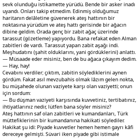
sevk olunduğu istikamette yürüdü. Bende bir asker inadı
uyandı. Onları takip etmedim. Edinmiş olduğumuz
haritanın delâletine güvenerek ateş hattının bir
noktasına yürüdüm ve ateş hattı gerisinde bir ağacın
dibine geldim. Orada genç bir zabit ağaç üzerinde
tarassut (gözetleme) yapıyordu. Bana refakat eden Alman
zabitleri de vardı. Tarassut yapan zabit aşağı indi.
Meşhudatını (şahit olduklarını, yani gördüklerini) anlattı.
— Müsaade eder misiniz, ben de bu ağaca çıkayım dedim.
— Hay, hay!
Cevabını verdiler; çıktım, zabitin söylediklerini aynen
gördüm. Fakat asıl mevzubahis olmak lâzım gelen nokta,
bu müşahede olunan vaziyete karşı olan vaziyetti; onun
için sordum:
— Bu düşman vaziyeti karşısında kuvvetiniz, tertibatınız,
ihtiyatlarınız nedir, lütfen bana söyler misiniz?
Ateş hattının saf olan zabitleri ve kumandanları, Türk
müttefiklerinin bir kumandanına hakikati söylediler.
Hakikat şu idi: Piyade kuvvetler hemen hemen gayrı kâfi
dereceye gelmişti. Süvari iken piyade gibi istimale