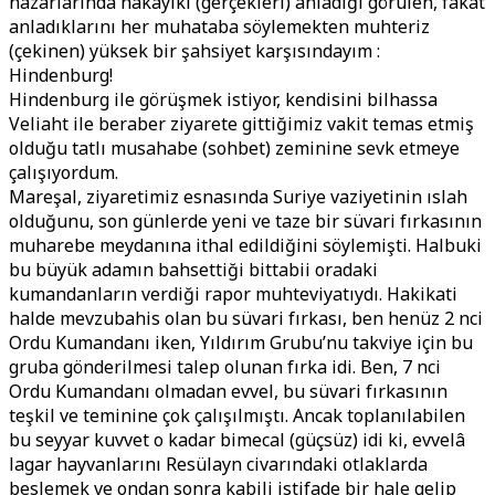
nazarlarında hakayiki (gerçekleri) anladığı görülen, fakat
anladıklarını her muhataba söylemekten muhteriz
(çekinen) yüksek bir şahsiyet karşısındayım :
Hindenburg!
Hindenburg ile görüşmek istiyor, kendisini bilhassa
Veliaht ile beraber ziyarete gittiğimiz vakit temas etmiş
olduğu tatlı musahabe (sohbet) zeminine sevk etmeye
çalışıyordum.
Mareşal, ziyaretimiz esnasında Suriye vaziyetinin ıslah
olduğunu, son günlerde yeni ve taze bir süvari fırkasının
muharebe meydanına ithal edildiğini söylemişti. Halbuki
bu büyük adamın bahsettiği bittabii oradaki
kumandanların verdiği rapor muhteviyatıydı. Hakikati
halde mevzubahis olan bu süvari fırkası, ben henüz 2 nci
Ordu Kumandanı iken, Yıldırım Grubu’nu takviye için bu
gruba gönderilmesi talep olunan fırka idi. Ben, 7 nci
Ordu Kumandanı olmadan evvel, bu süvari fırkasının
teşkil ve teminine çok çalışılmıştı. Ancak toplanılabilen
bu seyyar kuvvet o kadar bimecal (güçsüz) idi ki, evvelâ
lagar hayvanlarını Resülayn civarındaki otlaklarda
beslemek ve ondan sonra kabili istifade bir hale gelip