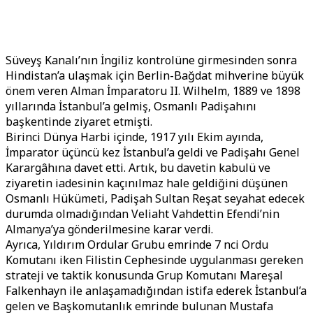
Süveyş Kanalı’nın İngiliz kontrolüne girmesinden sonra
Hindistan’a ulaşmak için Berlin-Bağdat mihverine büyük
önem veren Alman İmparatoru II. Wilhelm, 1889 ve 1898
yıllarında İstanbul’a gelmiş, Osmanlı Padişahını
başkentinde ziyaret etmişti.
Birinci Dünya Harbi içinde, 1917 yılı Ekim ayında,
İmparator üçüncü kez İstanbul’a geldi ve Padişahı Genel
Karargâhına davet etti. Artık, bu davetin kabulü ve
ziyaretin iadesinin kaçınılmaz hale geldiğini düşünen
Osmanlı Hükümeti, Padişah Sultan Reşat seyahat edecek
durumda olmadığından Veliaht Vahdettin Efendi’nin
Almanya’ya gönderilmesine karar verdi.
Ayrıca, Yıldırım Ordular Grubu emrinde 7 nci Ordu
Komutanı iken Filistin Cephesinde uygulanması gereken
strateji ve taktik konusunda Grup Komutanı Mareşal
Falkenhayn ile anlaşamadığından istifa ederek İstanbul’a
gelen ve Başkomutanlık emrinde bulunan Mustafa