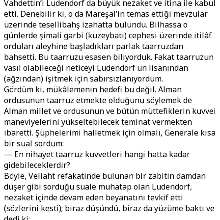
Vahdettin’i Ludendorf da büyük nezaket ve itina ile kabul
etti. Denebilir ki, o da Mareşal’in temas ettiği mevzular
üzerinde tesellibahş izahatta bulundu. Bilhassa o
günlerde şimali garbi (kuzeybatı) cephesi üzerinde itilâf
orduları aleyhine başladıkları parlak taarruzdan
bahsetti. Bu taarruzu esasen biliyorduk. Fakat taarruzun
vasıl olabileceği neticeyi Ludendorf un lisanından
(ağzından) işitmek için sabırsızlanıyordum.
Gördüm ki, mükâlemenin hedefi bu değil. Alman
ordusunun taarruz etmekte olduğunu söylemek de
Alman millet ve ordusunun ve bütün müttefiklerin kuvvei
maneviyelerini yükseltebilecek teminat vermekten
ibaretti. Şüphelerimi halletmek için olmalı, Generale kısa
bir sual sordum:
— En nihayet taarruz kuvvetleri hangi hatta kadar
gidebileceklerdir?
Böyle, Veliaht refakatinde bulunan bir zabitin damdan
düşer gibi sorduğu suale muhatap olan Ludendorf,
nezaket içinde devam eden beyanatını tevkif etti
(sözlerini kesti); biraz düşündü, biraz da yüzüme baktı ve
dedi ki: