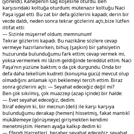
(yöneldi). Kanepenin sağ köşesine oturdu. Ben
karşısındaki koltuğa oturdum; mütenazır koltuğu Naci
Paşa işgal etti. Bu zat bir defa gözlerini kapadı; derin bir
vecde daldı, neden sonra tekrar gözlerini açtı,bize lütfen
iltifat etti:
— Sizinle müşerref oldum; memnunum!
Tekrar gözlerini kapadı. Bu nazikâne sözlere cevap
vermeye hazırlanırken, bihuş (şaşkın) bir şahsiyetin
huzurunda bulunduğumu fark ettim; cevap vermek mi,
yoksa vermemek mi lâzım geldiğinde tereddüt ettim. Naci
Paşa’nın yüzüne baktım; o da çok durgundu. Onda bir
defa daha tekellüm kudreti (konuşma gücü) mevcut olup
olmadığını anlamak için beklemeyi tercih ettim. Biraz
sonra gözlerini açtı: — Seyahat edeceğiz değil mi?
Ben çok sıkılmış, çok muazzep (azap içinde) bir halde:
— Evet seyahat edeceğiz, dedim.
İtiraf edeyim ki, bir mecnun (deli) ile karşı karşıya
bulunduğumu derakap (hemen) hissetmiş, fakat mantıkî
mükâlemeye (görüşmeye) girişmekten kendimi
menetmiştim. Hemen ayağa kalkıp dedim ki:
— Efendi Hazretleri, beraber seyahat edeceğiz; seyahat