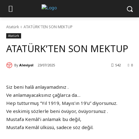
Atatürk
ATATÜRK'TEN SON MEKTUP
Atatürk
ATATÜRK’TEN SON MEKTUP
By
Aleviyol
23/07/2025
542
0
Siz beni halâ anlayamadınız .
Ve anlamayacaksınız çağlarca da…
Hep tutturmuş “Yıl 1919, Mayıs’ın 19’u” diyorsunuz.
Ve eskimiş sözlerle beni övüyor, övüyorsunuz .
Mustafa Kemâl’i anlamak bu değil,
Mustafa Kemâl ülküsü, sadece söz değil.