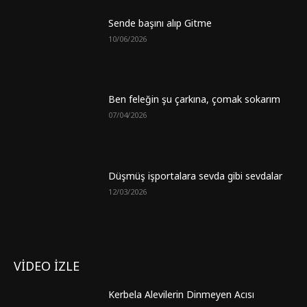
Sende başını alıp Gitme
10/06/2026
Ben feleğin şu çarkına, çomak sokarım
07/04/2026
Düşmüş işportalara sevda gibi sevdalar
12/03/2026
VİDEO İZLE
Kerbela Alevilerin Dinmeyen Acısı