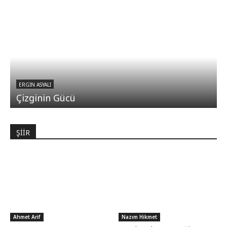
ERGIN ASYALI
Çizginin Gücü
ŞİİR
Ahmet Arif
Nazım Hikmet