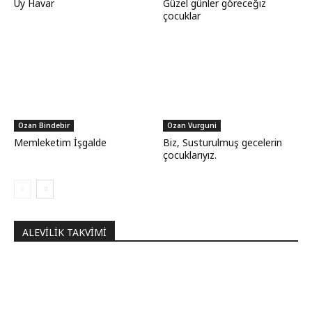
Uy Havar
Güzel günler göreceğiz
çocuklar
Ozan Bindebir
Ozan Vurguni
Memleketim İşgalde
Biz, Susturulmuş gecelerin
çocuklarıyız.
ALEVILIK TAKVIMI