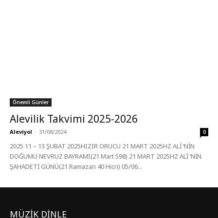
Önemli Günler
Alevilik Takvimi 2025-2026
Aleviyol
-
31/08/2024
0
2025 11 – 13 ŞUBAT 2025HIZIR ORUCU 21 MART 2025HZ ALİ ‘NİN
DOĞUMU NEVRUZ BAYRAMI(21 Mart 598) 21 MART 2025HZ ALİ ‘NİN
ŞAHADETİ GÜNÜ(21 Ramazan 40 Hicri) 05/06...
MÜZİK DİNLE