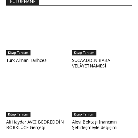
KÜTÜPHANE
Kitap Tanıtım
Kitap Tanıtım
Türk Alman Tarihçesi
SÜCAADDİN BABA
VELÂYETNAMESİ
Kitap Tanıtım
Kitap Tanıtım
Ali Haydar AVCI BEDREDDİN
Alevi Bektaşi Inancının
BÖRKLÜCE Gerçeği
Şehirleşmeyle değişimi