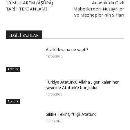
10 MUHAREM (ÂŞÛRÂ)
Anadolu’da Gizli
TARİHTEKİ ANLAMI
Mabetlerden: Nusayriler
ve Mezheplerinin Sırları
İLGİLİ YAZILAR
Atatürk sana ne yaptı?
19/06/2026
Atatürk
Türkiye Atatürk’ü Allaha , geri kalan her
şeyinide Atatürk’e borçludur
15/06/2026
Atatürk
Silifke Tekir Çiftliği..Atatürk
13/05/2026