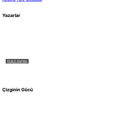
Yazarlar
REMZI KAPTAN
Pir Sultan Abdal Gerçek Hz. Ali’yi Bilmiyor
muydu?
Çizginin Gücü