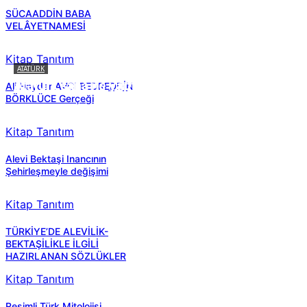
SÜCAADDİN BABA
VELÂYETNAMESİ
Kitap Tanıtım
ATATÜRK
Atatürk sana ne yaptı?
Ali Haydar AVCI BEDREDDİN
BÖRKLÜCE Gerçeği
Kitap Tanıtım
Alevi Bektaşi Inancının
Şehirleşmeyle değişimi
Kitap Tanıtım
TÜRKİYE’DE ALEVİLİK-
BEKTAŞİLİKLE İLGİLİ
HAZIRLANAN SÖZLÜKLER
Kitap Tanıtım
Resimli Türk Mitolojisi