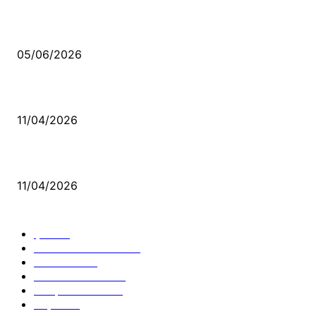
Kerbela Alevilerin Dinmeyen Acısı
05/06/2026
Bacıyan-ı Rum Kadıncık Ana
11/04/2026
Aleviler ve Abdallar
11/04/2026
Güncel Bölümler
Şiir
218
Pir Sultan Abdal
206
Nefesler
188
Serbest Kürsü
172
Kitap Tanıtım
166
Arşiv
145