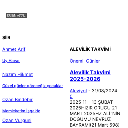
ERGIN ASYALI
Çizginin Gücü
ŞİİR
Ahmet Arif
ALEVILIK TAKVIMI
Uy Havar
Önemli Günler
Alevilik Takvimi
Nazım Hikmet
2025-2026
Güzel günler göreceğiz çocuklar
Aleviyol
-
31/08/2024
0
Ozan Bindebir
2025 11 – 13 ŞUBAT
2025HIZIR ORUCU 21
Memleketim İşgalde
MART 2025HZ ALİ ‘NİN
DOĞUMU NEVRUZ
Ozan Vurguni
BAYRAMI(21 Mart 598)