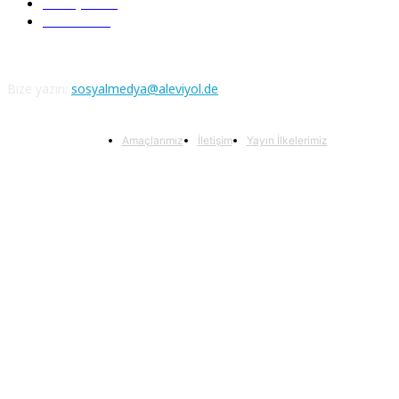
Aleviyol
121
Atatürk
111
Bize yazın:
sosyalmedya@aleviyol.de
Amaçlarımız
İletişim
Yayın İlkelerimiz