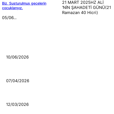
21 MART 2025HZ ALİ
Biz, Susturulmuş gecelerin
‘NİN ŞAHADETİ GÜNÜ(21
çocuklarıyız.
Ramazan 40 Hicri)
05/06...
MÜZİK DİNLE
Sende başını alıp Gitme
10/06/2026
Ben feleğin şu çarkına, çomak sokarım
07/04/2026
Düşmüş işportalara sevda gibi sevdalar
12/03/2026
VİDEO İZLE