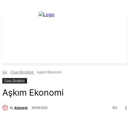
Şiir
Ozan Bindebir
Aşkım Ekonomi
Ozan Bindebir
Aşkım Ekonomi
By
Aleviyol
26/09/2025
302
0