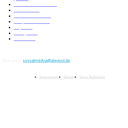
Pir Sultan Abdal
206
Nefesler
188
Serbest Kürsü
172
Kitap Tanıtım
166
Arşiv
145
Aleviyol
121
Atatürk
111
Bize yazın:
sosyalmedya@aleviyol.de
Amaçlarımız
İletişim
Yayın İlkelerimiz