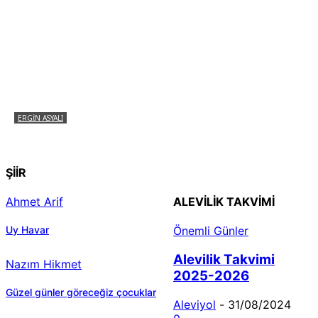
ERGIN ASYALI
Çizginin Gücü
ŞİİR
Ahmet Arif
ALEVILIK TAKVIMI
Uy Havar
Önemli Günler
Alevilik Takvimi
Nazım Hikmet
2025-2026
Güzel günler göreceğiz çocuklar
Aleviyol
-
31/08/2024