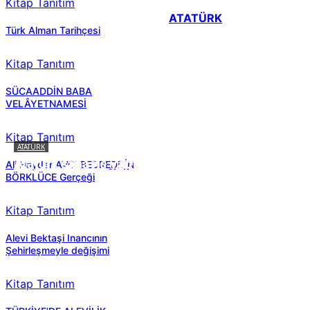
Kitap Tanıtım
ATATÜRK
Türk Alman Tarihçesi
Kitap Tanıtım
SÜCAADDİN BABA
VELÂYETNAMESİ
Kitap Tanıtım
ATATÜRK
Atatürk sana ne yaptı?
Ali Haydar AVCI BEDREDDİN
BÖRKLÜCE Gerçeği
Kitap Tanıtım
Alevi Bektaşi Inancının
Şehirleşmeyle değişimi
Kitap Tanıtım