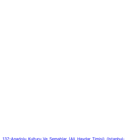
137-Anadolu_Kulturu_Ve_Semahlar_(Ali_Haydar_Timisi)_(Istanbul-