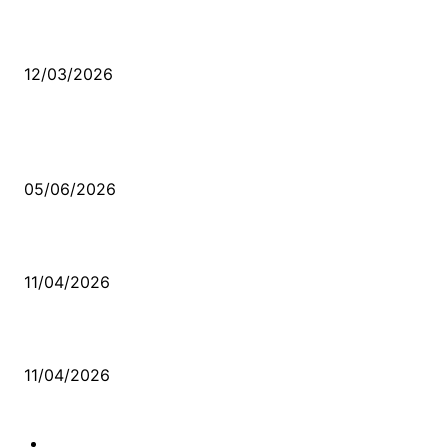
Düşmüş işportalara sevda gibi sevdalar
12/03/2026
VİDEO İZLE
Kerbela Alevilerin Dinmeyen Acısı
05/06/2026
Bacıyan-ı Rum Kadıncık Ana
11/04/2026
Aleviler ve Abdallar
11/04/2026
Güncel Bölümler
Şiir
218