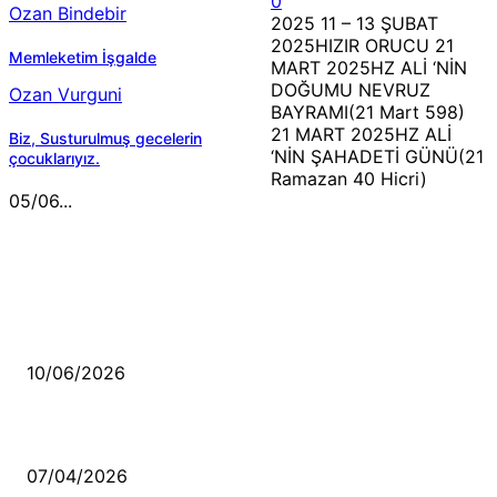
0
Ozan Bindebir
2025 11 – 13 ŞUBAT
2025HIZIR ORUCU 21
Memleketim İşgalde
MART 2025HZ ALİ ‘NİN
DOĞUMU NEVRUZ
Ozan Vurguni
BAYRAMI(21 Mart 598)
21 MART 2025HZ ALİ
Biz, Susturulmuş gecelerin
‘NİN ŞAHADETİ GÜNÜ(21
çocuklarıyız.
Ramazan 40 Hicri)
05/06...
MÜZİK DİNLE
Sende başını alıp Gitme
10/06/2026
Ben feleğin şu çarkına, çomak sokarım
07/04/2026