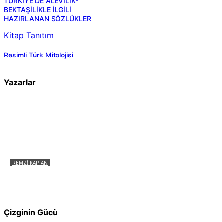
TÜRKİYE’DE ALEVİLİK-
BEKTAŞİLİKLE İLGİLİ
HAZIRLANAN SÖZLÜKLER
Kitap Tanıtım
Resimli Türk Mitolojisi
Yazarlar
REMZI KAPTAN
Pir Sultan Abdal Gerçek Hz. Ali’yi Bilmiyor
muydu?
Çizginin Gücü