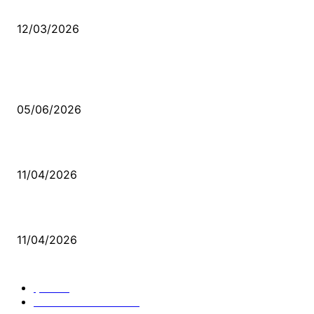
Düşmüş işportalara sevda gibi sevdalar
12/03/2026
VİDEO İZLE
Kerbela Alevilerin Dinmeyen Acısı
05/06/2026
Bacıyan-ı Rum Kadıncık Ana
11/04/2026
Aleviler ve Abdallar
11/04/2026
Güncel Bölümler
Şiir
218
Pir Sultan Abdal
206