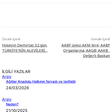
Önceki İçerik
Sonraki İçerik
Hüseyin Demirtaş 32.gün.
AABF üyesi AKM lere; AABF
TÜRKİYE’NİN ALEVİLERİ…
Organlarına; AAGB; AAKB
Değerli Başkan
İLGİLİ YAZILAR
Arşiv
Ağıtlar Anadolu Halkının feryadı ve tarihidir
24/03/2026
Arşiv
Neden?
21/10/2025