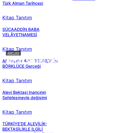
Türk Alman Tarihçesi
Kitap Tanıtım
SÜCAADDİN BABA
VELÂYETNAMESİ
Kitap Tanıtım
ATATÜRK
Atatürk sana ne yaptı?
Ali Haydar AVCI BEDREDDİN
BÖRKLÜCE Gerçeği
Kitap Tanıtım
Alevi Bektaşi Inancının
Şehirleşmeyle değişimi
Kitap Tanıtım
TÜRKİYE’DE ALEVİLİK-
BEKTAŞİLİKLE İLGİLİ