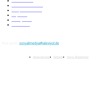
Nefesler
188
Serbest Kürsü
172
Kitap Tanıtım
166
Arşiv
145
Aleviyol
121
Atatürk
111
Bize yazın:
sosyalmedya@aleviyol.de
Amaçlarımız
İletişim
Yayın İlkelerimiz