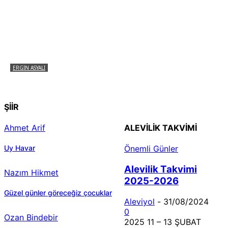
ERGIN ASYALI
Çizginin Gücü
ŞİİR
Ahmet Arif
ALEVILIK TAKVIMI
Uy Havar
Önemli Günler
Alevilik Takvimi
Nazım Hikmet
2025-2026
Güzel günler göreceğiz çocuklar
Aleviyol
-
31/08/2024
0
Ozan Bindebir
2025 11 – 13 ŞUBAT