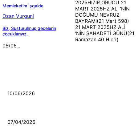
2025HIZIR ORUCU 21
Memleketim İşgalde
MART 2025HZ ALİ ‘NİN
DOĞUMU NEVRUZ
Ozan Vurguni
BAYRAMI(21 Mart 598)
21 MART 2025HZ ALİ
Biz, Susturulmuş gecelerin
‘NİN ŞAHADETİ GÜNÜ(21
çocuklarıyız.
Ramazan 40 Hicri)
05/06...
MÜZİK DİNLE
Sende başını alıp Gitme
10/06/2026
Ben feleğin şu çarkına, çomak sokarım
07/04/2026