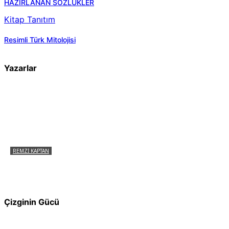
HAZIRLANAN SÖZLÜKLER
Kitap Tanıtım
Resimli Türk Mitolojisi
Yazarlar
REMZI KAPTAN
Pir Sultan Abdal Gerçek Hz. Ali’yi Bilmiyor
muydu?
Çizginin Gücü