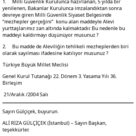
1. Milli Güvenlik Kurulunca hazırlanan, 5 yılda bir
yenilenen, Bakanlar Kurulunca imzalandıktan sonra
devreye giren Milli Güvenlik Siyaset Belgesinde
“mezhepler gerçeğini” konu alan maddeyle Alevi
yurttaşlarımız zan altında kalmaktadır. Bu nedenle bu
maddeyi kaldırmayı düşünüyor musunuz ?
2. Bu madde de Aleviliğin tehlikeli mezheplerden biri
olarak sayılması ifadesine katılıyor musunuz ?
Türkiye Büyük Millet Meclisi
Genel Kurul Tutanağı 22. Dönem 3. Yasama Yılı 36.
Birleşim
21/Aralık /2004 Salı
Sayın Gülçiçek, buyurun.
ALİ RIZA GÜLÇİÇEK (İstanbul) – Sayın Başkan,
teşekkürler.