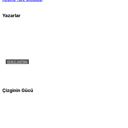
Yazarlar
REMZI KAPTAN
Pir Sultan Abdal Gerçek Hz. Ali’yi Bilmiyor
muydu?
Çizginin Gücü