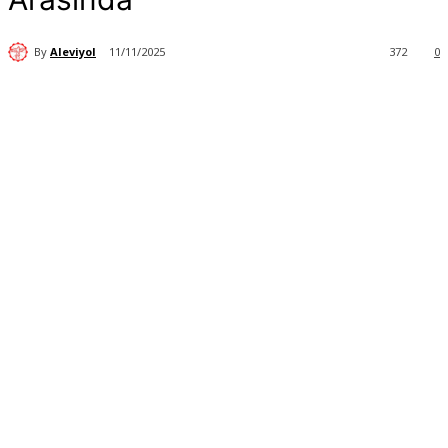
By
Aleviyol
11/11/2025
372
0