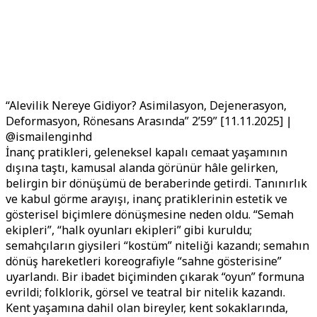
“Alevilik Nereye Gidiyor? Asimilasyon, Dejenerasyon,
Deformasyon, Rönesans Arasında” 2’59” [11.11.2025] |
@ismailenginhd
İnanç pratikleri, geleneksel kapalı cemaat yaşamının
dışına taştı, kamusal alanda görünür hâle gelirken,
belirgin bir dönüşümü de beraberinde getirdi. Tanınırlık
ve kabul görme arayışı, inanç pratiklerinin estetik ve
gösterisel biçimlere dönüşmesine neden oldu. “Semah
ekipleri”, “halk oyunları ekipleri” gibi kuruldu;
semahçıların giysileri “kostüm” niteliği kazandı; semahın
dönüş hareketleri koreografiyle “sahne gösterisine”
uyarlandı. Bir ibadet biçiminden çıkarak “oyun” formuna
evrildi; folklorik, görsel ve teatral bir nitelik kazandı.
Kent yaşamına dahil olan bireyler, kent sokaklarında,