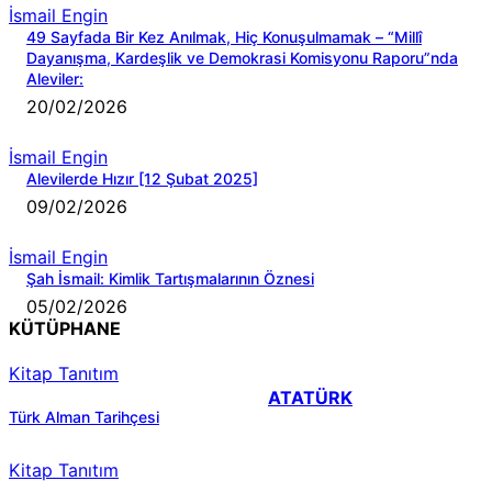
İsmail Engin
49 Sayfada Bir Kez Anılmak, Hiç Konuşulmamak – “Millî
Dayanışma, Kardeşlik ve Demokrasi Komisyonu Raporu”nda
Aleviler:
20/02/2026
İsmail Engin
Alevilerde Hızır [12 Şubat 2025]
09/02/2026
İsmail Engin
Şah İsmail: Kimlik Tartışmalarının Öznesi
05/02/2026
KÜTÜPHANE
Kitap Tanıtım
ATATÜRK
Türk Alman Tarihçesi
Kitap Tanıtım