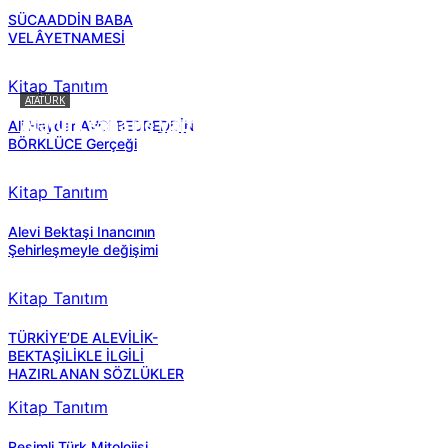
SÜCAADDİN BABA
VELÂYETNAMESİ
Kitap Tanıtım
ATATÜRK
Atatürk sana ne yaptı?
Ali Haydar AVCI BEDREDDİN
BÖRKLÜCE Gerçeği
Kitap Tanıtım
Alevi Bektaşi Inancının
Şehirleşmeyle değişimi
Kitap Tanıtım
TÜRKİYE’DE ALEVİLİK-
BEKTAŞİLİKLE İLGİLİ
HAZIRLANAN SÖZLÜKLER
Kitap Tanıtım
Resimli Türk Mitolojisi