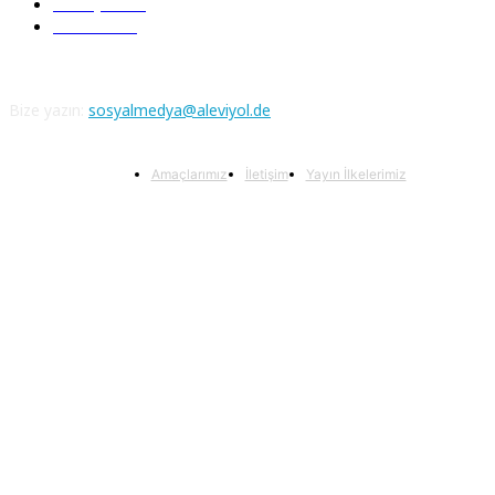
Aleviyol
121
Atatürk
111
Bize yazın:
sosyalmedya@aleviyol.de
Amaçlarımız
İletişim
Yayın İlkelerimiz