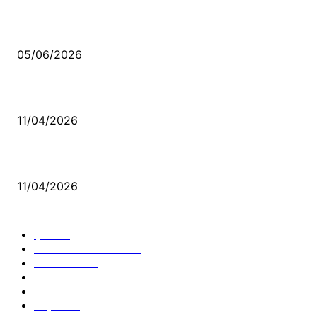
Kerbela Alevilerin Dinmeyen Acısı
05/06/2026
Bacıyan-ı Rum Kadıncık Ana
11/04/2026
Aleviler ve Abdallar
11/04/2026
Güncel Bölümler
Şiir
218
Pir Sultan Abdal
206
Nefesler
188
Serbest Kürsü
172
Kitap Tanıtım
166
Arşiv
145