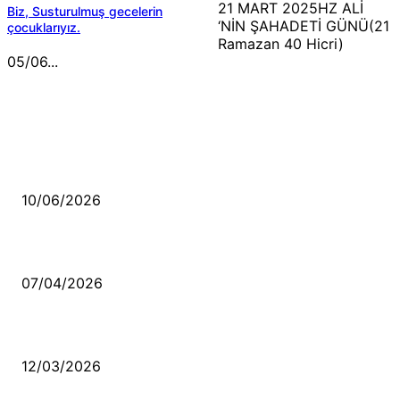
21 MART 2025HZ ALİ
Biz, Susturulmuş gecelerin
‘NİN ŞAHADETİ GÜNÜ(21
çocuklarıyız.
Ramazan 40 Hicri)
05/06...
MÜZİK DİNLE
Sende başını alıp Gitme
10/06/2026
Ben feleğin şu çarkına, çomak sokarım
07/04/2026
Düşmüş işportalara sevda gibi sevdalar
12/03/2026
VİDEO İZLE