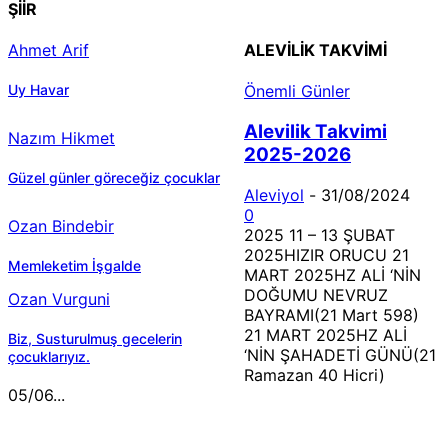
ŞİİR
Ahmet Arif
ALEVILIK TAKVIMI
Uy Havar
Önemli Günler
Alevilik Takvimi
Nazım Hikmet
2025-2026
Güzel günler göreceğiz çocuklar
Aleviyol
-
31/08/2024
0
Ozan Bindebir
2025 11 – 13 ŞUBAT
2025HIZIR ORUCU 21
Memleketim İşgalde
MART 2025HZ ALİ ‘NİN
DOĞUMU NEVRUZ
Ozan Vurguni
BAYRAMI(21 Mart 598)
21 MART 2025HZ ALİ
Biz, Susturulmuş gecelerin
‘NİN ŞAHADETİ GÜNÜ(21
çocuklarıyız.
Ramazan 40 Hicri)
05/06...