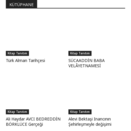
KÜTÜPHANE
Kitap Tanıtım
Kitap Tanıtım
Türk Alman Tarihçesi
SÜCAADDİN BABA
VELÂYETNAMESİ
Kitap Tanıtım
Kitap Tanıtım
Ali Haydar AVCI BEDREDDİN
Alevi Bektaşi Inancının
BÖRKLÜCE Gerçeği
Şehirleşmeyle değişimi