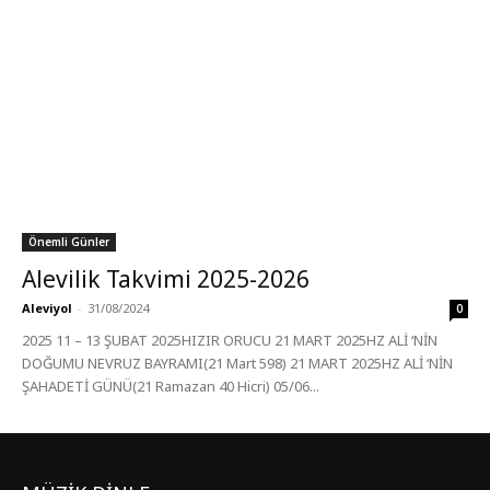
Önemli Günler
Alevilik Takvimi 2025-2026
Aleviyol
-
31/08/2024
0
2025 11 – 13 ŞUBAT 2025HIZIR ORUCU 21 MART 2025HZ ALİ ‘NİN
DOĞUMU NEVRUZ BAYRAMI(21 Mart 598) 21 MART 2025HZ ALİ ‘NİN
ŞAHADETİ GÜNÜ(21 Ramazan 40 Hicri) 05/06...