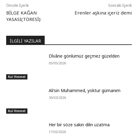
Önceki İçerik
Sonraki İçerik
BİLGE KAĞAN
Erenler aşkına içeriz demi
YASASI(TÖRESİ):
İLGİLİ YAZILAR
Dîvâne gönlümüz geçmez güzelden
05/05/2026
Kul Himmet
Ali’sin Muhammed, yoktur gümanım
30/03/2026
Kul Himmet
Her bir söze sakın dilin uzatma
17/02/2026