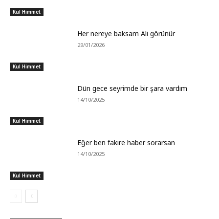
Kul Himmet
Her nereye baksam Ali görünür
29/01/2026
Kul Himmet
Dün gece seyrimde bir şara vardım
14/10/2025
Kul Himmet
Eğer ben fakire haber sorarsan
14/10/2025
Kul Himmet