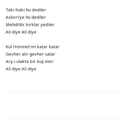
Taki Naki hu dediler
Askeri’ye hü dediler
Mehdi’dir kırklar yediler
Ali diye Ali diye
Kul Himmet’im katar katar
Gevher alır gevher satar
Arş-ı ulakta bir kuş öter
Ali diye Ali diye