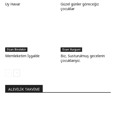
Uy Havar
Güzel günler göreceğiz
çocuklar
Ozan Bindebir
Ozan Vurguni
Memleketim İşgalde
Biz, Susturulmuş gecelerin
çocuklarıyız.
ALEVILIK TAKVIMI