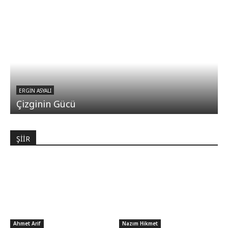
ERGIN ASYALI
Çizginin Gücü
ŞİİR
Ahmet Arif
Nazım Hikmet