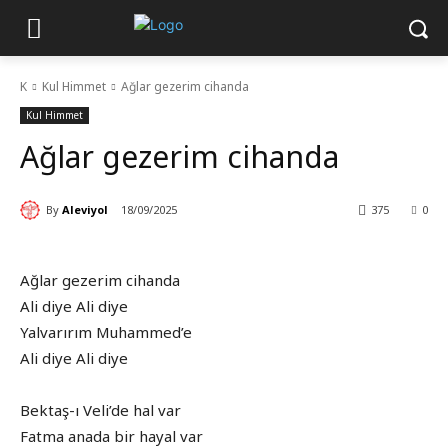
K
Kul Himmet
Ağlar gezerim cihanda
Kul Himmet
Ağlar gezerim cihanda
By
Aleviyol
18/09/2025
375
0
Ağlar gezerim cihanda
Ali diye Ali diye
Yalvarırım Muhammed’e
Ali diye Ali diye
Bektaş-ı Veli’de hal var
Fatma anada bir hayal var