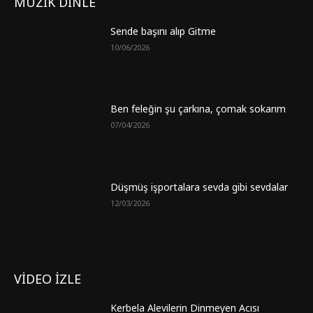
MÜZİK DİNLE
Sende başını alıp Gitme
10/06/2026
Ben feleğin şu çarkına, çomak sokarım
07/04/2026
Düşmüş işportalara sevda gibi sevdalar
12/03/2026
VİDEO İZLE
Kerbela Alevilerin Dinmeyen Acısı