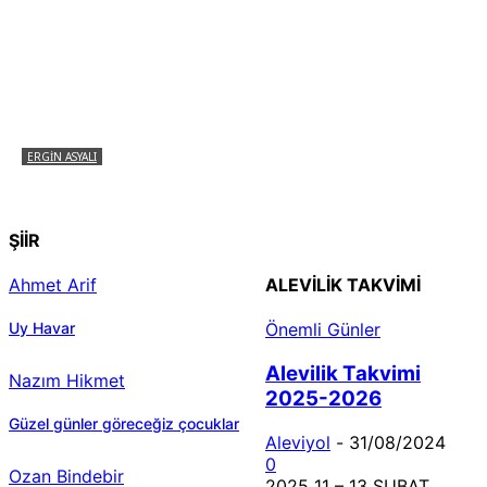
ERGIN ASYALI
Çizginin Gücü
ŞİİR
Ahmet Arif
ALEVILIK TAKVIMI
Uy Havar
Önemli Günler
Alevilik Takvimi
Nazım Hikmet
2025-2026
Güzel günler göreceğiz çocuklar
Aleviyol
-
31/08/2024
0
Ozan Bindebir
2025 11 – 13 ŞUBAT