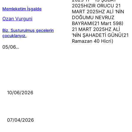
2025HIZIR ORUCU 21
Memleketim İşgalde
MART 2025HZ ALİ ‘NİN
DOĞUMU NEVRUZ
Ozan Vurguni
BAYRAMI(21 Mart 598)
21 MART 2025HZ ALİ
Biz, Susturulmuş gecelerin
‘NİN ŞAHADETİ GÜNÜ(21
çocuklarıyız.
Ramazan 40 Hicri)
05/06...
MÜZİK DİNLE
Sende başını alıp Gitme
10/06/2026
Ben feleğin şu çarkına, çomak sokarım
07/04/2026