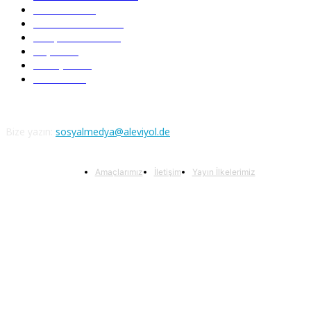
Nefesler
188
Serbest Kürsü
172
Kitap Tanıtım
166
Arşiv
145
Aleviyol
121
Atatürk
111
Bize yazın:
sosyalmedya@aleviyol.de
Amaçlarımız
İletişim
Yayın İlkelerimiz