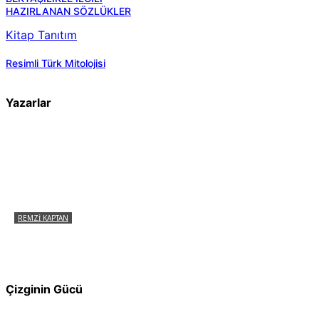
HAZIRLANAN SÖZLÜKLER
Kitap Tanıtım
Resimli Türk Mitolojisi
Yazarlar
REMZI KAPTAN
Pir Sultan Abdal Gerçek Hz. Ali’yi Bilmiyor
muydu?
Çizginin Gücü