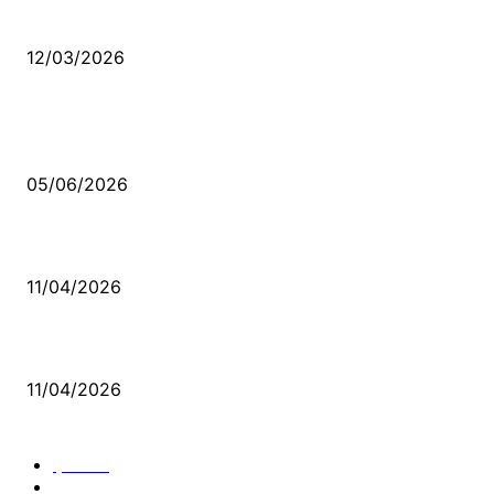
Düşmüş işportalara sevda gibi sevdalar
12/03/2026
VİDEO İZLE
Kerbela Alevilerin Dinmeyen Acısı
05/06/2026
Bacıyan-ı Rum Kadıncık Ana
11/04/2026
Aleviler ve Abdallar
11/04/2026
Güncel Bölümler
Şiir
218
Pir Sultan Abdal
206