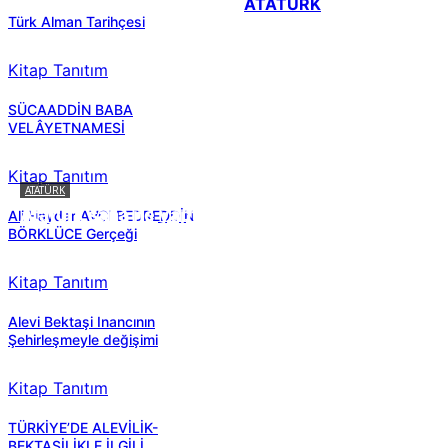
ATATÜRK
Türk Alman Tarihçesi
Kitap Tanıtım
SÜCAADDİN BABA
VELÂYETNAMESİ
Kitap Tanıtım
ATATÜRK
Atatürk sana ne yaptı?
Ali Haydar AVCI BEDREDDİN
BÖRKLÜCE Gerçeği
Kitap Tanıtım
Alevi Bektaşi Inancının
Şehirleşmeyle değişimi
Kitap Tanıtım
TÜRKİYE’DE ALEVİLİK-
BEKTAŞİLİKLE İLGİLİ