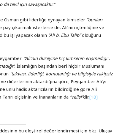
 da tevil için savaşacaktır.”
ve Osman gibi liderliğe oynayan kimseler
“bunları
 pay çıkarmak isterlerse de, Ali’nin içtenliğine ve
bu işi yapacak olanın
“Ali b. Ebu Talib”
olduğunu
e Peygamber;
“Ali’nin düzeyine hiç kimsenin erişmediği”,
madığı”,
İslamlığın başından beri hiçbir Müslümanı
 onun
“takvası, liderliği, komutanlığı ve bilgisiyle rakipsiz
 ve diğerlerinin aktardığına göre; Peygamber Ali’yi
ne ünlü hadis aktarıcıların bildirdiğine göre Ali
çin Tanrı elçisinin ve inananların da
“velisi”
dir.
[10]
desinin bu eleştirel değerlendirmesi için bkz. Uluçay