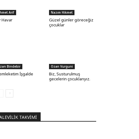
hmet Arif
Nazım Hikmet
 Havar
Güzel günler göreceğiz
çocuklar
zan Bindebir
Ozan Vurguni
mleketim İşgalde
Biz, Susturulmuş
gecelerin çocuklarıyız.
ALEVILIK TAKVIMI