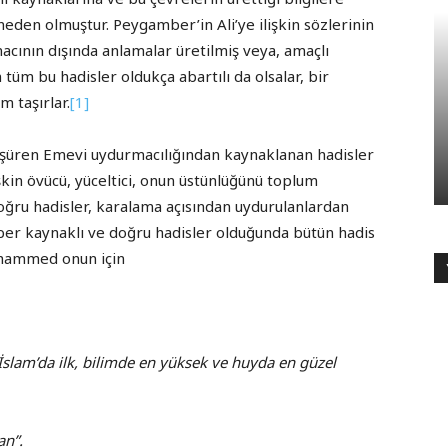
neden olmuştur. Peygamber’in Ali’ye ilişkin sözlerinin
acının dışında anlamalar üretilmiş veya, amaçlı
 tüm bu hadisler oldukça abartılı da olsalar, bir
 taşırlar.
[1]
üşüren Emevi uydurmacılığından kaynaklanan hadisler
kin övücü, yüceltici, onun üstünlüğünü toplum
Doğru hadisler, karalama açısından uydurulanlardan
mber kaynaklı ve doğru hadisler olduğunda bütün hadis
uhammed onun için
slam’da ilk, bilimde en yüksek ve huyda en güzel
an”.