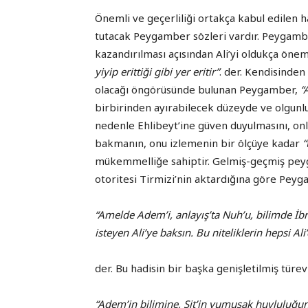
Önemli ve geçerliliği ortakça kabul edilen h
tutacak Peygamber sözleri vardır. Peygambe
kazandırılması açısından Ali’yi oldukça önem
yiyip erittiği gibi yer eritir”
. der. Kendisinde
olacağı öngörüsünde bulunan Peygamber,
“
birbirinden ayırabilecek düzeyde ve olgun
nedenle Ehlibeyt’ine güven duyulmasını, onl
bakmanın, onu izlemenin bir ölçüye kadar
“
mükemmelliğe sahiptir. Gelmiş-geçmiş peyg
otoritesi Tirmizi’nin aktardığına göre Pey
“Amelde Adem’i, anlayış’ta Nuh’u, bilimde İb
isteyen Ali’ye baksın. Bu niteliklerin hepsi Ali
der. Bu hadisin bir başka genişletilmiş türev
“Adem’in bilimine, Şit’in yumuşak huyluluğuna