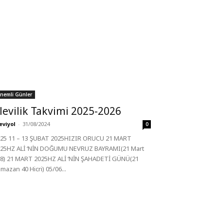
nemli Günler
levilik Takvimi 2025-2026
eviyol
-
31/08/2024
0
25 11 – 13 ŞUBAT 2025HIZIR ORUCU 21 MART
25HZ ALİ ‘NİN DOĞUMU NEVRUZ BAYRAMI(21 Mart
8) 21 MART 2025HZ ALİ ‘NİN ŞAHADETİ GÜNÜ(21
mazan 40 Hicri) 05/06...