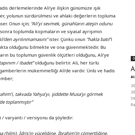
adis derlemelerinde Ali’ye ilişkin günümüze ışık
r, yolunun sürdürülmesi ve ahlaki değerlerin topluma
ser. Onun için;
“Ali’yi sevmek, günahların ateşin odunu
n sonra toplumda kopmaların ve siyasal ayrışımın
Ali’den ayrılınmamasını”
ister. Çünkü onun
“hakla batıl”
ı
lukta olduğunu bilmekte ve ona güvenmektedir. Bu
arın bu toplumun güvenlik ölçütleri olduğunu, Ali’ye
Ö
tapınım / ibadet”
olduğunu belirtir. Ali, her türlü
A
amberlerin mükemmelliği Ali’de vardır. Ünlü ve hadis
Al
gamber;
20
20
rahim’i, takvada Yahya’yı, şiddette Musa’yı görmek
59
’de toplanmıştır”
Ra
i / varyantı / versiyonu da şöyledir:
 (hilm), İdris’in yüceliğine, İbrahim’in cömertliğine,