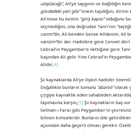
ulaşılacağı”
, Ali’ye saygının ve bağlılığın ke
gövdedeki yeri gibi”
önem taşıdığını, Ali’nin 
Ali’ninse bu kentin
“giriş kapısı”
olduğunu bu h
seçmediğini, onu doğrudan Tanrı’nın
“seçtiği
canım”
dır, Ali benden bense Ali’denim, Ali
varisim”
dir der. Hadislere göre Cennet dört 
Cebrail’in Peygamber’e ilettiğine göre Tanr
başından Ali gelir. Yine Cebrail’in Peygambe
Ali’dir.
[4]
Şii kaynaklarda Ali’ye ilişkin hadisler öneml
Doğallıkla bunların tümünü
“abartılı”
olarak g
çizgiye kaynaklık eden sahabeden aktarıldı
taşımasına karşın,
[5]
Şii kaynakların baş vur
Selman-ı Farisi gibi Peygamber’in çevresinde
bilinen kimselerdir. Bunların dile getirdikle
açısından daha geçerli olması gerekir. Özelli