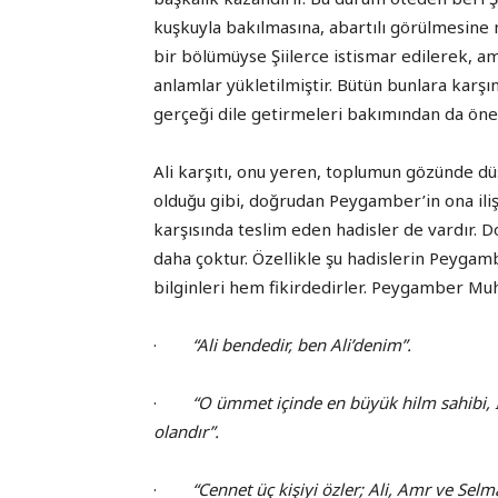
kuşkuyla bakılmasına, abartılı görülmesine 
bir bölümüyse Şiilerce istismar edilerek, am
anlamlar yükletilmiştir. Bütün bunlara karşın
gerçeği dile getirmeleri bakımından da önem
Ali karşıtı, onu yeren, toplumun gözünde d
olduğu gibi, doğrudan Peygamber’in ona iliş
karşısında teslim eden hadisler de vardır. 
daha çoktur. Özellikle şu hadislerin Peyga
bilginleri hem fikirdedirler. Peygamber M
·
“Ali bendedir, ben Ali’denim”.
·
“O ümmet içinde en büyük hilm sahibi, İ
olandır”.
·
“Cennet üç kişiyi özler; Ali, Amr ve Selm