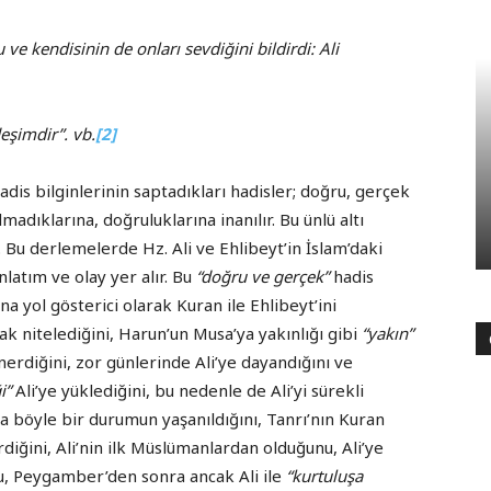
ve kendisinin de onları sevdiğini bildirdi: Ali
eşimdir”. vb.
[2]
adis bilginlerinin saptadıkları hadisler; doğru, gerçek
adıklarına, doğruluklarına inanılır. Bu ünlü altı
. Bu derlemelerde Hz. Ali ve Ehlibeyt’in İslam’daki
latım ve olay yer alır. Bu
“doğru ve gerçek”
hadis
 yol gösterici olarak Kuran ile Ehlibeyt’ini
ak nitelediğini, Harun’un Musa’ya yakınlığı gibi
“yakın”
erdiğini, zor günlerinde Ali’ye dayandığını ve
i”
Ali’ye yüklediğini, bu nedenle de Ali’yi sürekli
a böyle bir durumun yaşanıldığını, Tanrı’nın Kuran
erdiğini, Ali’nin ilk Müslümanlardan olduğunu, Ali’ye
u, Peygamber’den sonra ancak Ali ile
“kurtuluşa