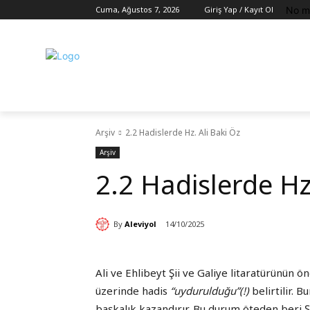
No m
Cuma, Ağustos 7, 2026
Giriş Yap / Kayıt Ol
Arşiv
2.2 Hadislerde Hz. Ali Baki Öz
Arşiv
2.2 Hadislerde Hz
By
Aleviyol
14/10/2025
Ali ve Ehlibeyt Şii ve Galiye litaratürünün ö
üzerinde hadis
“uydurulduğu”(!)
belirtilir. B
başkalık kazandırır. Bu durum öteden beri Şi