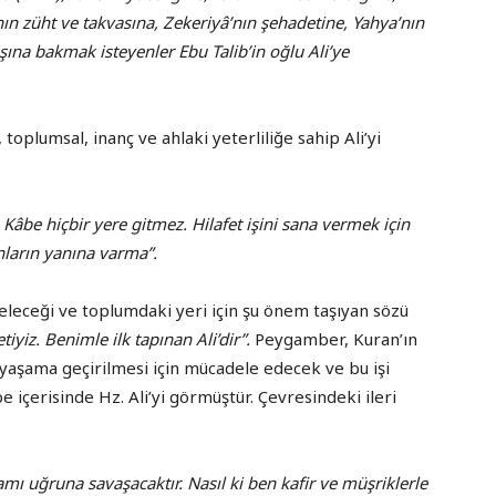
nın züht ve takvasına, Zekeriyâ’nın şehadetine, Yahya’nın
şına bakmak isteyenler Ebu Talib’in oğlu Ali’ye
oplumsal, inanç ve ahlaki yeterliliğe sahip Ali’yi
, Kâbe hiçbir yere gitmez. Hilafet işini sana vermek için
onların yanına varma”.
eleceği ve toplumdaki yeri için şu önem taşıyan sözü
tiyiz. Benimle ilk tapınan Ali’dir”.
Peygamber, Kuran’ın
aşama geçirilmesi için mücadele edecek ve bu işi
 içerisinde Hz. Ali’yi görmüştür. Çevresindeki ileri
lamı uğruna savaşacaktır. Nasıl ki ben kafir ve müşriklerle