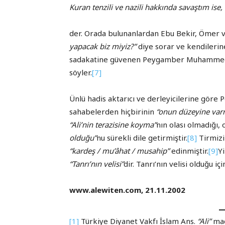
Kuran tenzili ve nazili hakkında savaştım ise, o
der. Orada bulunanlardan Ebu Bekir, Ömer 
yapacak biz miyiz?”
diye sorar ve kendilerine
sadakatine güvenen Peygamber Muhammed 
söyler.
[7]
Ünlü hadis aktarıcı ve derleyicilerine gör
sahabelerden hiçbirinin
“onun düzeyine var
“Ali’nin terazisine koyma”
nın olası olmadığı,
olduğu”
nu sürekli dile getirmiştir.
[8]
Tirmizi
“kardeş / mu’âhat / musahip”
edinmiştir.
[9]
Yi
“Tanrı’nın velisi”
dir. Tanrı’nın velisi olduğu i
www.alewiten.com, 21.11.2002
[1]
Türkiye Diyanet Vakfı İslam Ans.
“Ali”
mad