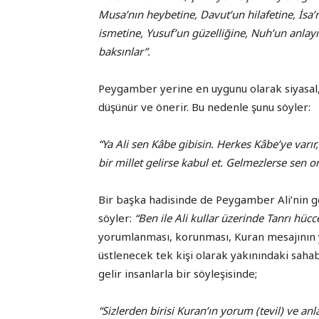
Musa’nın heybetine, Davut’un hilafetine, İsa’
ismetine, Yusuf’un güzelliğine, Nuh’un anlayı
baksınlar”.
Peygamber yerine en uygunu olarak siyasal, t
düşünür ve önerir. Bu nedenle şunu söyler:
“Ya Ali sen Kâbe gibisin. Herkes Kâbe’ye varır
bir millet gelirse kabul et. Gelmezlerse sen 
Bir başka hadisinde de Peygamber Ali’nin g
söyler:
“Ben ile Ali kullar üzerinde Tanrı hücce
yorumlanması, korunması, Kuran mesajının y
üstlenecek tek kişi olarak yakınındaki sahabe
gelir insanlarla bir söyleşisinde;
“Sizlerden birisi Kuran’ın yorum (tevil) ve an