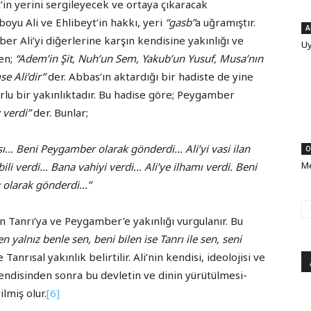
t’in yerini sergileyecek ve ortaya çıkaracak
 boyu Ali ve Ehlibeyt’in hakkı, yeri
“gasb”
a uğramıştır.
A
er Ali’yi diğerlerine karşın kendisine yakınlığı ve
Uy
ken;
“Adem’in Şit, Nuh’un Sem, Yakub’un Yusuf, Musa’nın
e Ali’dir”
der. Abbas’ın aktardığı bir hadiste de yine
lu bir yakınlıktadır. Bu hadise göre; Peygamber
 verdi”
der. Bunlar;
sı… Beni Peygamber olarak gönderdi… Ali’yi vasi ilan
O
Me
bili verdi… Bana vahiyi verdi… Ali’ye ilhamı verdi. Beni
u olarak gönderdi…”
nin Tanrı’ya ve Peygamber’e yakınlığı vurgulanır. Bu
len yalnız benle sen, beni bilen ise Tanrı ile sen, seni
 Tanrısal yakınlık belirtilir. Ali’nin kendisi, ideolojisi ve
endisinden sonra bu devletin ve dinin yürütülmesi-
lmiş olur.
[6]