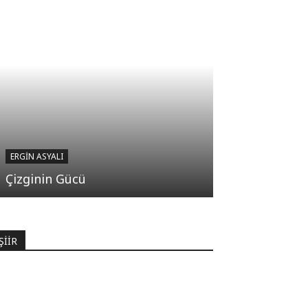
ERGIN ASYALI
Çizginin Gücü
ŞİİR