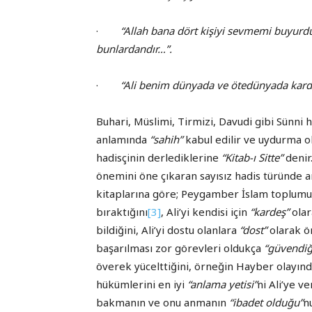
·
“Allah bana dört kişiyi sevmemi buyurdu 
bunlardandır…”.
·
“Ali benim dünyada ve ötedünyada kard
Buhari, Müslimi, Tirmizi, Davudi gibi Sünni h
anlamında
“sahih”
kabul edilir ve uydurma olm
hadisçinin derlediklerine
“Kitab-ı Sitte”
denir
önemini öne çıkaran sayısız hadis türünde an
kitaplarına göre; Peygamber İslam toplumuna
bıraktığını
[3]
, Ali’yi kendisi için
“kardeş”
olar
bildiğini, Ali’yi dostu olanlara
“dost”
olarak ön
başarılması zor görevleri oldukça
“güvendiğ
överek yücelttiğini, örneğin Hayber olayınd
hükümlerini en iyi
“anlama yetisi”
ni Ali’ye v
bakmanın ve onu anmanın
“ibadet olduğu”
n