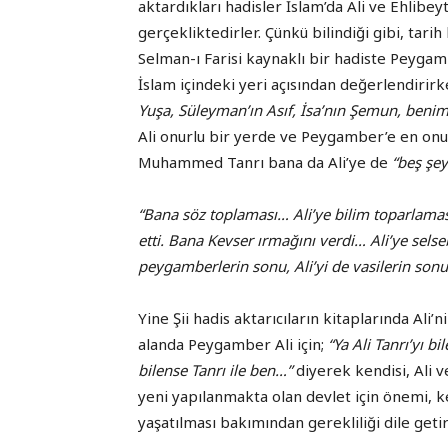
aktardıkları hadisler İslam’da Ali ve Ehlibey
gerçekliktedirler. Çünkü bilindiği gibi, tarih
Selman-ı Farisi kaynaklı bir hadiste Peygamb
İslam içindeki yeri açısından değerlendirir
Yuşa, Süleyman’ın Asıf, İsa’nın Şemun, benims
Ali onurlu bir yerde ve Peygamber’e en onur
Muhammed Tanrı bana da Ali’ye de
“beş şey
“Bana söz toplaması… Ali’ye bilim toparlama
etti. Bana Kevser ırmağını verdi… Ali’ye selse
peygamberlerin sonu, Ali’yi de vasilerin son
Yine Şii hadis aktarıcıların kitaplarında Ali’
alanda Peygamber Ali için;
“Ya Ali Tanrı’yı bi
bilense Tanrı ile ben…”
diyerek kendisi, Ali ve
yeni yapılanmakta olan devlet için önemi, k
yaşatılması bakımından gerekliliği dile getiri