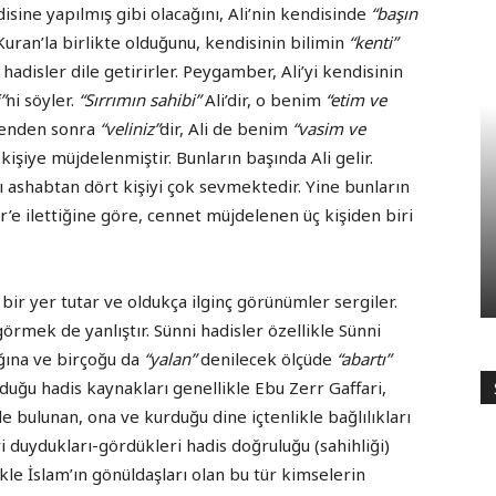
ndisine yapılmış gibi olacağını, Ali’nin kendisinde
“başın
Kuran’la birlikte olduğunu, kendisinin bilimin
“kenti”
adisler dile getirirler. Peygamber, Ali’yi kendisinin
”
ni söyler.
“Sırrımın sahibi”
Ali’dir, o benim
“etim ve
 benden sonra
“veliniz”
dir, Ali de benim
“vasim ve
kişiye müjdelenmiştir. Bunların başında Ali gelir.
ı ashabtan dört kişiyi çok sevmektedir. Yine bunların
r’e ilettiğine göre, cennet müjdelenen üç kişiden biri
i bir yer tutar ve oldukça ilginç görünümler sergiler.
örmek de yanlıştır. Sünni hadisler özellikle Sünni
ğına ve birçoğu da
“yalan”
denilecek ölçüde
“abartı”
duğu hadis kaynakları genellikle Ebu Zerr Gaffari,
 bulunan, ona ve kurduğu dine içtenlikle bağlılıkları
ri duydukları-gördükleri hadis doğruluğu (sahihliği)
kle İslam’ın gönüldaşları olan bu tür kimselerin