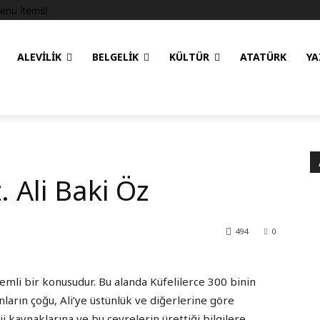
enu items!
ALEVILIK
BELGELIK
KÜLTÜR
ATATÜRK
YA
. Ali Baki Öz
494
0
nemli bir konusudur. Bu alanda Küfelilerce 300 binin
unların çoğu, Ali’ye üstünlük ve diğerlerine göre
i kaynaklarına ve bu çevrelerin ürettiği bilgilere