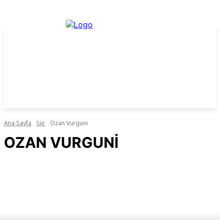
Ana Sayfa
Şiir
Ozan Vurguni
OZAN VURGUNI