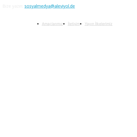
Bize yazın:
sosyalmedya@aleviyol.de
Amaçlarımız
İletişim
Yayın İlkelerimiz