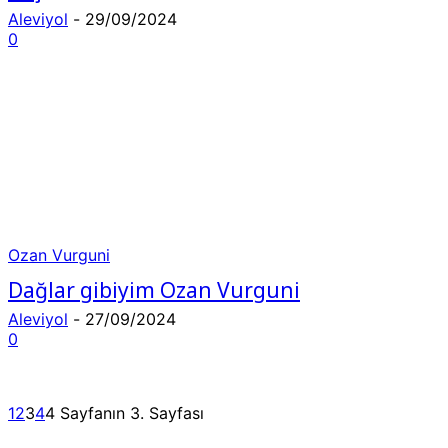
Aleviyol
-
29/09/2024
0
Ozan Vurguni
Dağlar gibiyim Ozan Vurguni
Aleviyol
-
27/09/2024
0
1
2
3
4
4 Sayfanın 3. Sayfası