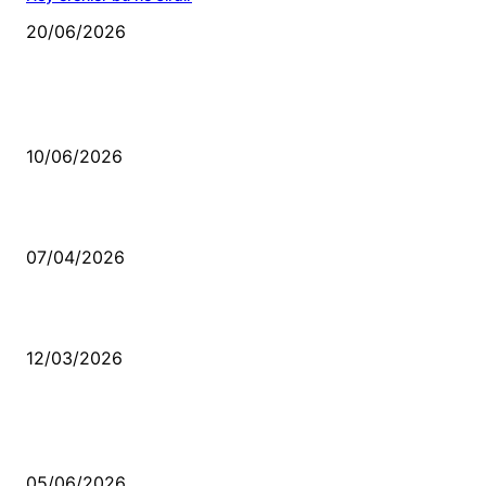
20/06/2026
MÜZİK DİNLE
Sende başını alıp Gitme
10/06/2026
Ben feleğin şu çarkına, çomak sokarım
07/04/2026
Düşmüş işportalara sevda gibi sevdalar
12/03/2026
VİDEO İZLE
Kerbela Alevilerin Dinmeyen Acısı
05/06/2026