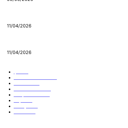
Bacıyan-ı Rum Kadıncık Ana
11/04/2026
Aleviler ve Abdallar
11/04/2026
Güncel Bölümler
Şiir
218
Pir Sultan Abdal
206
Nefesler
188
Serbest Kürsü
172
Kitap Tanıtım
166
Arşiv
145
Aleviyol
121
Atatürk
111