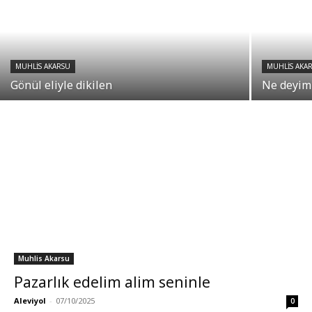
MUHLIS AKARSU
MUHLIS AKA
Gönül eliyle dikilen
Ne deyim 
Muhlis Akarsu
Pazarlık edelim alim seninle
Aleviyol
-
07/10/2025
0