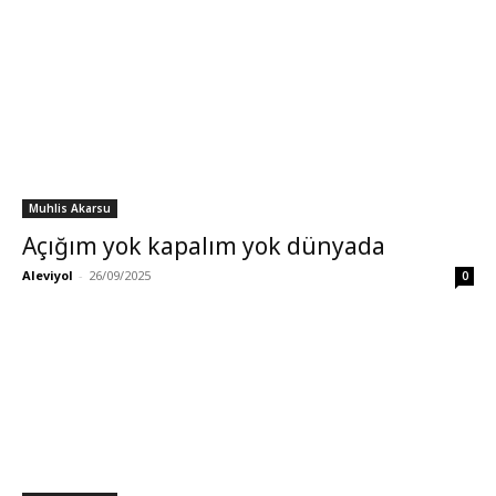
Muhlis Akarsu
Açığım yok kapalım yok dünyada
Aleviyol
-
26/09/2025
0