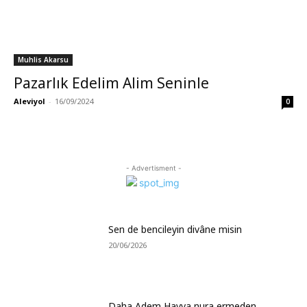
Muhlis Akarsu
Pazarlık Edelim Alim Seninle
Aleviyol
-
16/09/2024
0
- Advertisment -
Sen de bencileyin divâne misin
20/06/2026
Daha Adem Havva nura ermeden