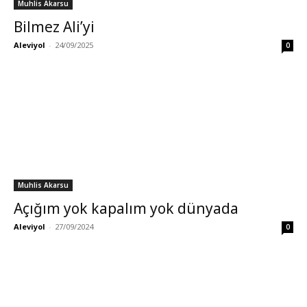
Muhlis Akarsu
Bilmez Ali’yi
Aleviyol
-
24/09/2025
0
Muhlis Akarsu
Açığım yok kapalım yok dünyada
Aleviyol
-
27/09/2024
0