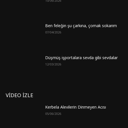
10/06/2026
Ben feleğin şu çarkına, çomak sokarım
07/04/2026
Düşmüş işportalara sevda gibi sevdalar
12/03/2026
VİDEO İZLE
Kerbela Alevilerin Dinmeyen Acısı
05/06/2026