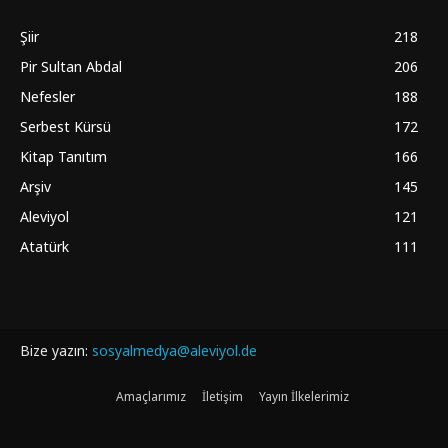
Şiir
218
Pir Sultan Abdal
206
Nefesler
188
Serbest Kürsü
172
Kitap Tanıtım
166
Arşiv
145
Aleviyol
121
Atatürk
111
Bize yazın:
sosyalmedya@aleviyol.de
Amaçlarımız
İletişim
Yayın İlkelerimiz