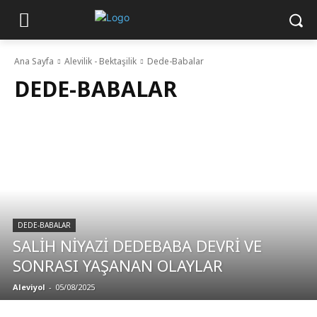
Ana Sayfa
Alevilik - Bektaşilik
Dede-Babalar
DEDE-BABALAR
DEDE-BABALAR
SALİH NİYAZİ DEDEBABA DEVRİ VE
SONRASI YAŞANAN OLAYLAR
Aleviyol
-
05/08/2025