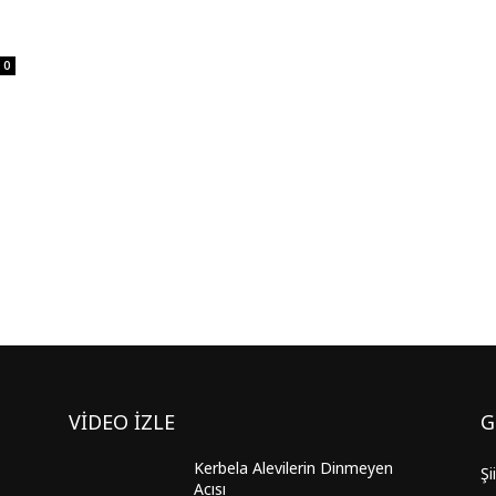
0
VİDEO İZLE
G
Kerbela Alevilerin Dinmeyen
Şi
Acısı