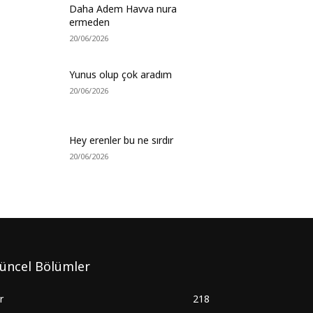
Daha Adem Havva nura
ermeden
20/06/2026
Yunus olup çok aradım
20/06/2026
Hey erenler bu ne sırdır
20/06/2026
üncel Bölümler
ir
218