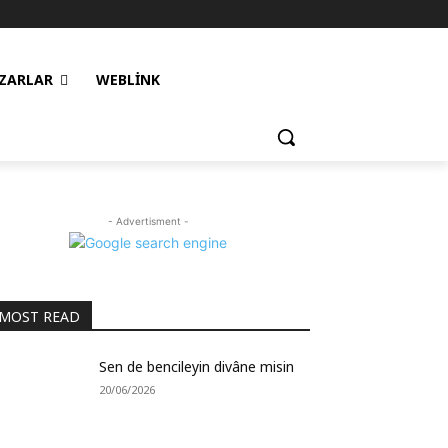
ZARLAR
WEBLINK
- Advertisment -
MOST READ
Sen de bencileyin divâne misin
20/06/2026