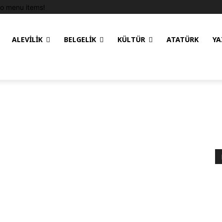
o menu items!
ALEVILIK
BELGELIK
KÜLTÜR
ATATÜRK
YA