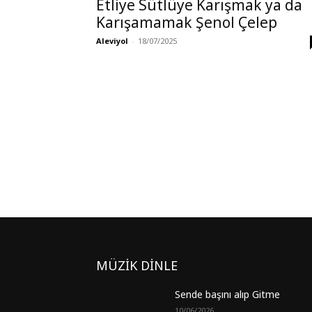
Etliye Sütlüye Karışmak ya da
Karışamamak Şenol Çelep
Aleviyol
-
18/07/2025
MÜZİK DİNLE
Sende başını alıp Gitme
10/06/2026