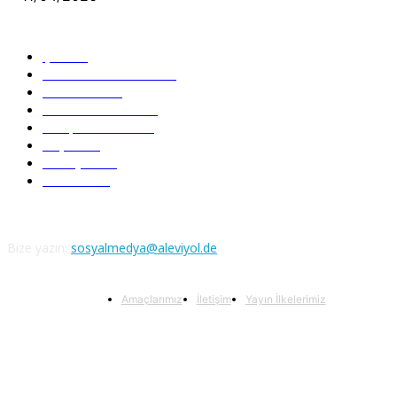
Güncel Bölümler
Şiir
218
Pir Sultan Abdal
206
Nefesler
188
Serbest Kürsü
172
Kitap Tanıtım
166
Arşiv
145
Aleviyol
121
Atatürk
111
Bize yazın:
sosyalmedya@aleviyol.de
Amaçlarımız
İletişim
Yayın İlkelerimiz