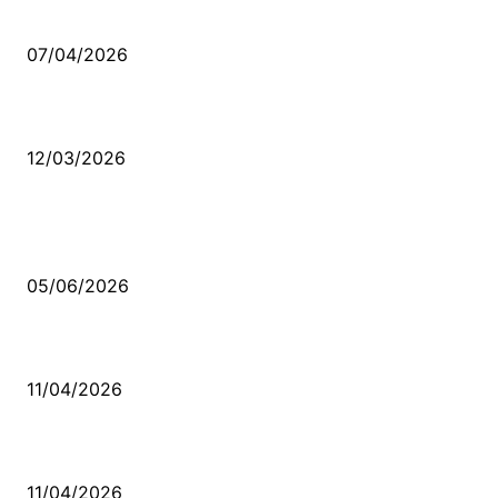
Ben feleğin şu çarkına, çomak sokarım
07/04/2026
Düşmüş işportalara sevda gibi sevdalar
12/03/2026
VİDEO İZLE
Kerbela Alevilerin Dinmeyen Acısı
05/06/2026
Bacıyan-ı Rum Kadıncık Ana
11/04/2026
Aleviler ve Abdallar
11/04/2026