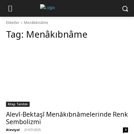
Etiketler
Menâkıbnâme
Tag:
Menâkıbnâme
Kitap Tanıtım
Alevî-Bektaşî Menâkıbnâmelerinde Renk
Sembolizmi
Aleviyol
-
21/07/2025
0