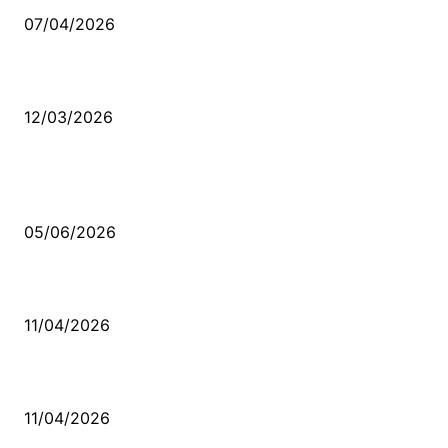
07/04/2026
Düşmüş işportalara sevda gibi sevdalar
12/03/2026
VİDEO İZLE
Kerbela Alevilerin Dinmeyen Acısı
05/06/2026
Bacıyan-ı Rum Kadıncık Ana
11/04/2026
Aleviler ve Abdallar
11/04/2026
Güncel Bölümler