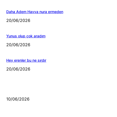
Daha Adem Havva nura ermeden
20/06/2026
Yunus olup çok aradım
20/06/2026
Hey erenler bu ne sırdır
20/06/2026
MÜZİK DİNLE
Sende başını alıp Gitme
10/06/2026
Ben feleğin şu çarkına, çomak sokarım