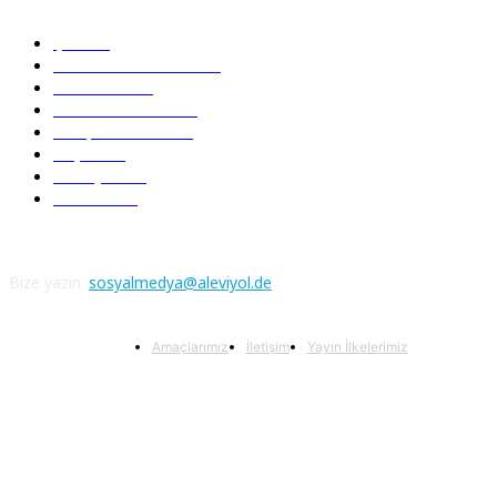
Şiir
218
Pir Sultan Abdal
206
Nefesler
188
Serbest Kürsü
172
Kitap Tanıtım
166
Arşiv
145
Aleviyol
121
Atatürk
111
Bize yazın:
sosyalmedya@aleviyol.de
Amaçlarımız
İletişim
Yayın İlkelerimiz