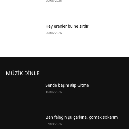
20/06/2026
Hey erenler bu ne sırdır
20/06/2026
MÜZİK DİNLE
Sende başını alıp Gitme
10/06/2026
Ben feleğin şu çarkına, çomak sokarım
07/04/2026