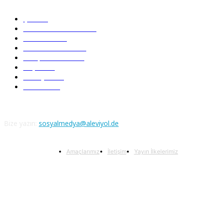
Şiir
218
Pir Sultan Abdal
206
Nefesler
188
Serbest Kürsü
172
Kitap Tanıtım
166
Arşiv
145
Aleviyol
121
Atatürk
111
Bize yazın:
sosyalmedya@aleviyol.de
Amaçlarımız
İletişim
Yayın İlkelerimiz