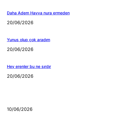
Daha Adem Havva nura ermeden
20/06/2026
Yunus olup çok aradım
20/06/2026
Hey erenler bu ne sırdır
20/06/2026
MÜZİK DİNLE
Sende başını alıp Gitme
10/06/2026
Ben feleğin şu çarkına, çomak sokarım