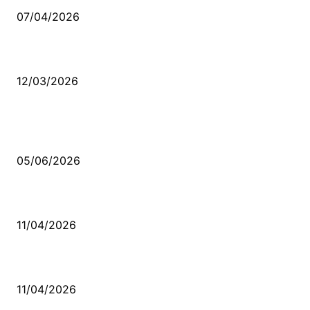
07/04/2026
Düşmüş işportalara sevda gibi sevdalar
12/03/2026
VİDEO İZLE
Kerbela Alevilerin Dinmeyen Acısı
05/06/2026
Bacıyan-ı Rum Kadıncık Ana
11/04/2026
Aleviler ve Abdallar
11/04/2026
Güncel Bölümler