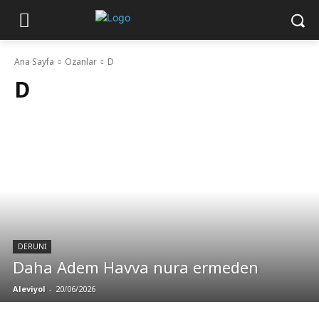
Ana Sayfa
Ozanlar
D
D
DERUNI
Daha Adem Havva nura ermeden
Aleviyol
-
20/06/2026