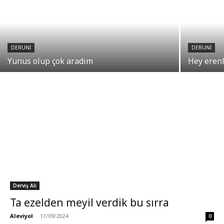
DERUNI
DERUNI
Yunus olup çok aradım
Hey erenl
Derviş Ali
Ta ezelden meyil verdik bu sırra
Aleviyol
-
11/09/2024
0