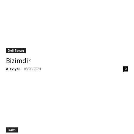
Deli Boran
Bizimdir
Aleviyol
-
03/09/2024
0
Daimi