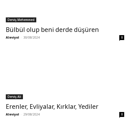
Derviş Mehemmed
Bülbül olup beni derde düşüren
Aleviyol
-
30/08/2024
0
Derviş Ali
Erenler, Evliyalar, Kırklar, Yediler
Aleviyol
-
29/08/2024
0