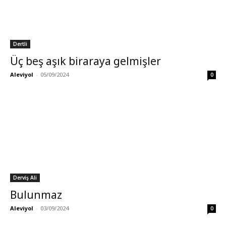
Dertli
Üç beş aşık biraraya gelmişler
Aleviyol
-
05/09/2024
0
Derviş Ali
Bulunmaz
Aleviyol
-
03/09/2024
0