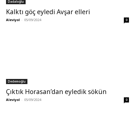
Dadaloğlu
Kalktı göç eyledi Avşar elleri
Aleviyol
-
05/09/2024
0
Dedemoğlu
Çıktık Horasan’dan eyledik sökün
Aleviyol
-
05/09/2024
0