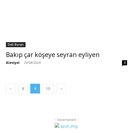
Deli Boran
Bakıp çar köşeye seyran eyliyen
Aleviyol
-
29/08/2024
0
8
9
10
- Advertisment -