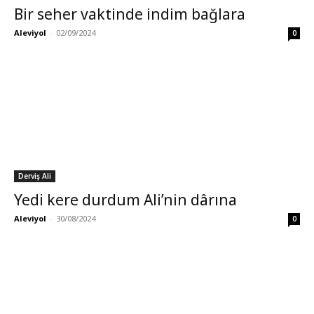
Bir seher vaktinde indim bağlara
Aleviyol
-
02/09/2024
0
Derviş Ali
Yedi kere durdum Ali’nin dârına
Aleviyol
-
30/08/2024
0