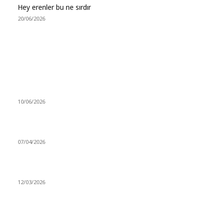
Hey erenler bu ne sırdır
20/06/2026
MÜZİK DİNLE
Sende başını alıp Gitme
10/06/2026
Ben feleğin şu çarkına, çomak sokarım
07/04/2026
Düşmüş işportalara sevda gibi sevdalar
12/03/2026
VİDEO İZLE